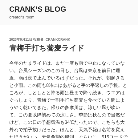
コ
CRANK’S BLOG
ン
creator's room
テ
ン
ツ
投
2023年9月11日
投稿者:
CRANKCRANK
へ
稿
青梅手打ち蕎麦ライド
ス
日:
キ
ッ
今年のたまライドは、まだ一度も雨で中止になっていな
プ
い。台風シーズンのこの日も、台風は東京を前日に通
過、雨は夜で止んでいるはずだった。それが、朝起きる
と小雨。この雨も8時にはあがると手の平返しの予報。と
ころが、しとしとと降る雨は昼まで降り続き、ウエアは
ぐっしょり。青梅で十割手打ち蕎麦を食べている間によ
うやく乾いてきた。帰りの多摩川は、涼しい風が吹い
て、この夏以降初めての涼しさ。季節は秋なので当然だ
けど、この日の予想気温も34℃だったので、こちらも大
外れで拍子抜けだった。ほんと、天気予報は名前を変え
たほうがいい。天気希望的観測、ぐらいに。515ロードで