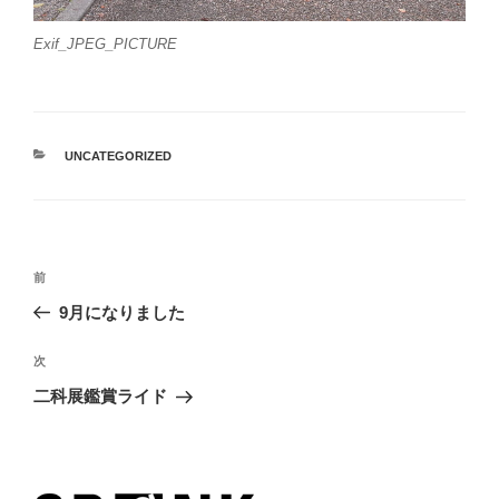
Exif_JPEG_PICTURE
カ
UNCATEGORIZED
テ
ゴ
リ
ー
投
過
前
稿
去
9月になりました
ナ
の
ビ
投
次
次
稿
ゲ
の
二科展鑑賞ライド
投
ー
稿
シ
ョ