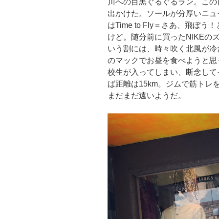
川への目黒ぐるぐるラン。この
出かけた。ソールが分厚いニュ
はTime to Fly＝さあ、
けど。随分前に買ったNIKEの
いう割には、時々吹く北風が冷
のマックでお昼を食べようと思
校生が入ってしまい、断念してその
ば距離は15km。ジムで筋ト
まだまだ遠いようだ。