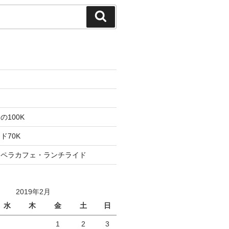
検
索
た
ト
100K
ド70K
ロペラカフェ・ランチライド
2019年2月
水
木
金
土
日
1
2
3