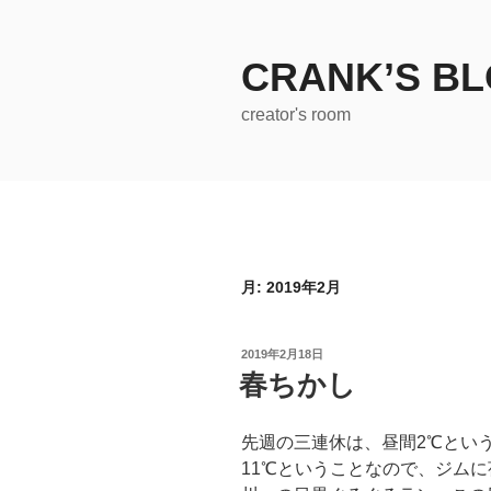
コ
ン
テ
CRANK’S B
ン
creator's room
ツ
へ
ス
キ
ッ
プ
月:
2019年2月
投
2019年2月18日
稿
春ちかし
日:
先週の三連休は、昼間2℃とい
11℃ということなので、ジム