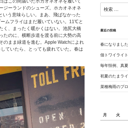
日はこの間届いたホカオネオネを履いて
検
ージーランドのシューズ。ホカオネオネ
索:
飛ぼう！という意味らしい。まあ、飛ばなかった
ズームフライはまだ履いていない。11℃と
たく、まったく暖かくはない。池尻大橋
最近の投稿
ったのに、横断歩道を渡る前に大勢の高
まま緑道を進む。Apple Watchによれ
春になりまし
レをしていたら、とっても疲れていた。春は
佃トワイライ
毎年恒例、真夏の
初夏のたまライ
菜種梅雨のプ
月
火