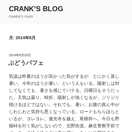
コ
CRANK’S BLOG
ン
creator's room
テ
ン
ツ
月:
2014年8月
へ
ス
キ
投
2014年8月26日
ッ
稿
ぶどうパフェ
日:
プ
気温は昨夏のほうが高かった気がするが、とにかく蒸し
暑い。今年のほうが暑い、という人もいる。陽射しは対
してなくても、暑さを感じてバテる。日曜日もそうだっ
た。天気は曇り。時折、陽射しが強くなるが、ジリジリ
焼けるほどではない。それでも、暑い。お腹の真ん中が
じわじわと気持ち悪くなっている。ロードもちらほらと
いるが、ヨレヨレ。連光寺を越え、尾根幹へ。今日も野
猿峠を行く気がしないので、北野街道。麻生警察手前で