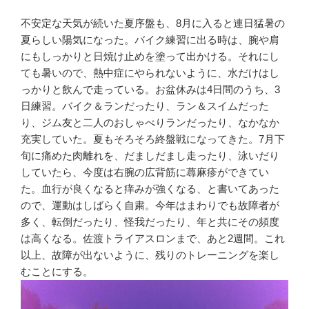
不安定な天気が続いた夏序盤も、8月に入ると連日猛暑の
夏らしい陽気になった。バイク練習に出る時は、腕や肩
にもしっかりと日焼け止めを塗って出かける。それにし
ても暑いので、熱中症にやられないように、水だけはし
っかりと飲んで走っている。お盆休みは4日間のうち、3
日練習。バイク＆ランだったり、ラン＆スイムだった
り、ジム友と二人のおしゃべりランだったり、なかなか
充実していた。夏もそろそろ終盤戦になってきた。7月下
旬に痛めた肉離れを、だましだまし走ったり、泳いだり
していたら、今度は右腕の広背筋に蕁麻疹ができてい
た。血行が良くなると痒みが強くなる、と書いてあった
ので、運動はしばらく自粛。今年はまわりでも故障者が
多く、転倒だったり、怪我だったり、年と共にその頻度
は高くなる。佐渡トライアスロンまで、あと2週間。これ
以上、故障が出ないように、残りのトレーニングを楽し
むことにする。