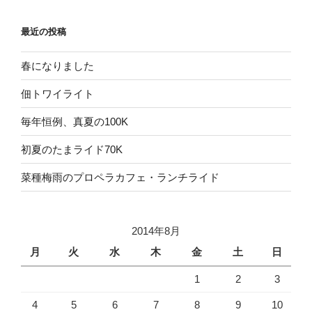
最近の投稿
春になりました
佃トワイライト
毎年恒例、真夏の100K
初夏のたまライド70K
菜種梅雨のプロペラカフェ・ランチライド
2014年8月
月
火
水
木
金
土
日
1
2
3
4
5
6
7
8
9
10