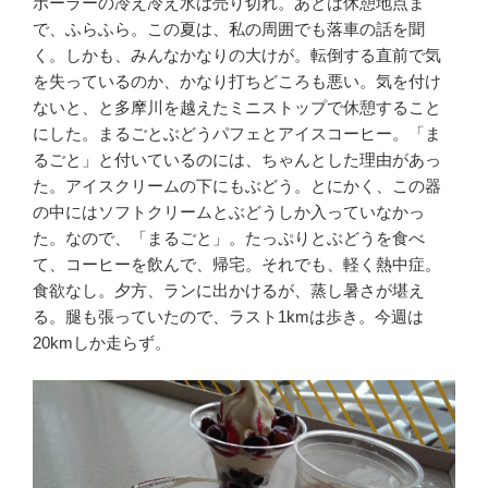
ポーラーの冷え冷え水は売り切れ。あとは休憩地点ま
で、ふらふら。この夏は、私の周囲でも落車の話を聞
く。しかも、みんなかなりの大けが。転倒する直前で気
を失っているのか、かなり打ちどころも悪い。気を付け
ないと、と多摩川を越えたミニストップで休憩すること
にした。まるごとぶどうパフェとアイスコーヒー。「ま
るごと」と付いているのには、ちゃんとした理由があっ
た。アイスクリームの下にもぶどう。とにかく、この器
の中にはソフトクリームとぶどうしか入っていなかっ
た。なので、「まるごと」。たっぷりとぶどうを食べ
て、コーヒーを飲んで、帰宅。それでも、軽く熱中症。
食欲なし。夕方、ランに出かけるが、蒸し暑さが堪え
る。腿も張っていたので、ラスト1kmは歩き。今週は
20kmしか走らず。