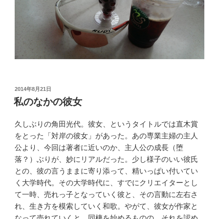
投
2014年8月21日
稿
私のなかの彼女
日:
久しぶりの角田光代。彼女、というタイトルでは直木賞
をとった「対岸の彼女」があった。あの専業主婦の主人
公より、今回は著者に近いのか、主人公の成長（堕
落？）ぶりが、妙にリアルだった。少し様子のいい彼氏
との、彼の言うままに寄り添って、精いっぱい付いてい
く大学時代。その大学時代に、すでにクリエイターとし
て一時、売れっ子となっていく彼と、その言動に左右さ
れ、生き方を模索していく和歌。やがて、彼女が作家と
なって売れていくと、同棲を始めるものの、それを認め