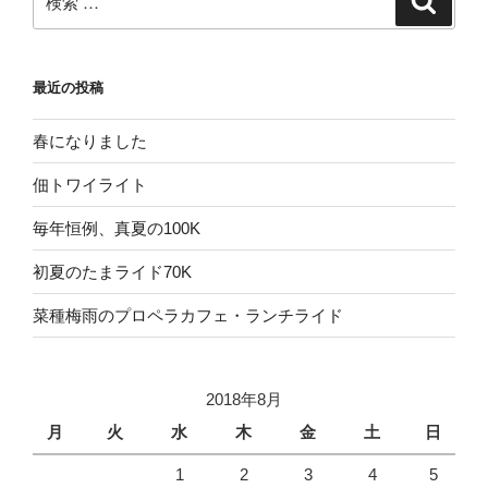
索
索:
最近の投稿
春になりました
佃トワイライト
毎年恒例、真夏の100K
初夏のたまライド70K
菜種梅雨のプロペラカフェ・ランチライド
2018年8月
月
火
水
木
金
土
日
1
2
3
4
5