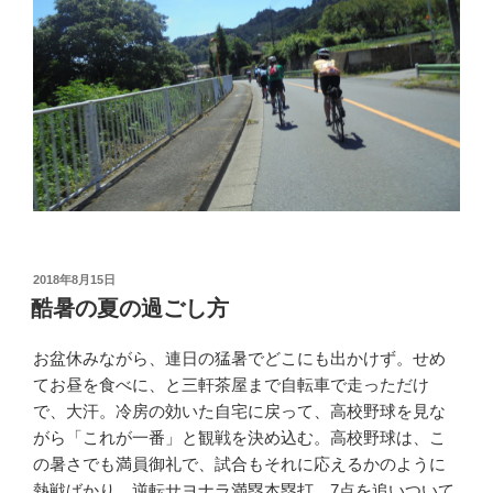
投
2018年8月15日
稿
酷暑の夏の過ごし方
日:
お盆休みながら、連日の猛暑でどこにも出かけず。せめ
てお昼を食べに、と三軒茶屋まで自転車で走っただけ
で、大汗。冷房の効いた自宅に戻って、高校野球を見な
がら「これが一番」と観戦を決め込む。高校野球は、こ
の暑さでも満員御礼で、試合もそれに応えるかのように
熱戦ばかり。逆転サヨナラ満塁本塁打、7点を追いついて