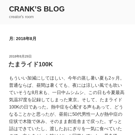
コ
CRANK’S BLOG
ン
creator's room
テ
ン
ツ
月:
2018年8月
へ
ス
キ
投
2018年8月29日
ッ
稿
たまライド100K
日:
プ
もういい加減にしてほしい、今年の蒸し暑い夏も2ヶ月。
普通ならば、昼間は暑くても、夜には涼しい風でも吹い
ていそうな8月末も、一日中ムシムシ、この日も今夏最高
気温37度を記録してしまった東京。そして、たまライド
100Kの日であった。熱中症を心配する声もあって、どう
なることかと思ったが、昼前に50代男性一人が熱中症の
症状で木陰で休み、そのまま創造舎まで戻った。ずっと
話はできていたし、渡したおにぎりを一気に食べていた