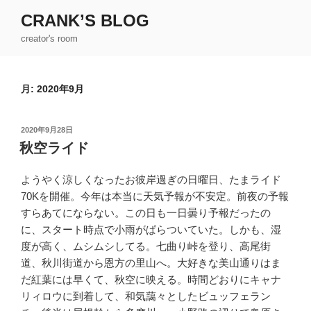
コ
CRANK’S BLOG
ン
creator's room
テ
ン
ツ
月:
2020年9月
へ
ス
キ
投
2020年9月28日
ッ
稿
秋空ライド
日:
プ
ようやく涼しくなったお彼岸過ぎの日曜日、たまライド
70Kを開催。今年は本当に天気予報が不安定。前夜の予報
すらあてにならない。この日も一日曇り予報だったの
に、スタート時点で小雨がぱらついていた。しかも、湿
度が高く、ムシムシしてる。七曲り峠を登り、高尾街
道、秋川街道から恩方の里山へ。大好きな美山通りはま
だ紅葉には早くて、秋空に映える。時間どおりにキャナ
リィロウに到着して、和気藹々としたビュッフェラン