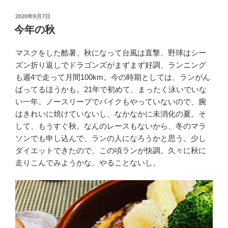
投
2020年9月7日
稿
今年の秋
日:
マスクをした酷暑、秋になって台風は直撃、野球はシー
ズン折り返しでドラゴンズがまずまず好調、ランニング
も週4で走って月間100km。今の時期としては、ランがん
ばってるほうかも。21年で初めて、まったく泳いでいな
い一年。ノースリーブでバイクもやっていないので、腕
はきれいに焼けていないし、なかなかに未消化の夏。そ
して、もうすぐ秋。なんのレースもないから、冬のマラ
ソンでも申し込んで、ランの人になろうかと思う。少し
ダイエットできたので、この頃ランが快調。久々に秋に
走りこんでみようかな、やることないし。