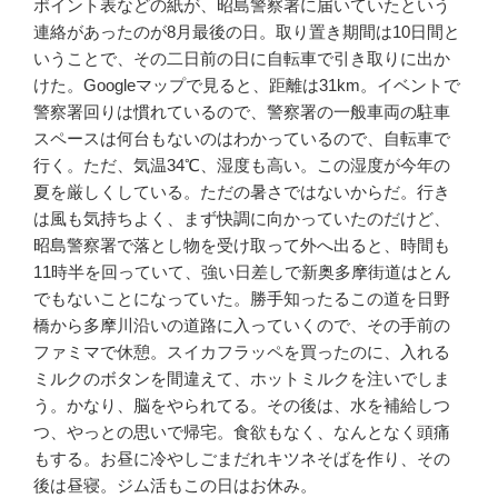
ポイント表などの紙が、昭島警察署に届いていたという
連絡があったのが8月最後の日。取り置き期間は10日間と
いうことで、その二日前の日に自転車で引き取りに出か
けた。Googleマップで見ると、距離は31km。イベントで
警察署回りは慣れているので、警察署の一般車両の駐車
スペースは何台もないのはわかっているので、自転車で
行く。ただ、気温34℃、湿度も高い。この湿度が今年の
夏を厳しくしている。ただの暑さではないからだ。行き
は風も気持ちよく、まず快調に向かっていたのだけど、
昭島警察署で落とし物を受け取って外へ出ると、時間も
11時半を回っていて、強い日差しで新奥多摩街道はとん
でもないことになっていた。勝手知ったるこの道を日野
橋から多摩川沿いの道路に入っていくので、その手前の
ファミマで休憩。スイカフラッペを買ったのに、入れる
ミルクのボタンを間違えて、ホットミルクを注いでしま
う。かなり、脳をやられてる。その後は、水を補給しつ
つ、やっとの思いで帰宅。食欲もなく、なんとなく頭痛
もする。お昼に冷やしごまだれキツネそばを作り、その
後は昼寝。ジム活もこの日はお休み。