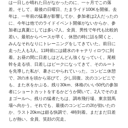
は一日しか晴れた日がなかったのに、一ヶ月でこの落
差。そして、最後の日曜日、たまライド100Kを開催。去
年は、一年前の猛暑が影響してか、参加者は2人だったの
に、今年は他でのライドイベント開催がないからか、参
加者は真夏にしては多い7人。全員、男性で年代も比較的
若い。最初からペースが早く、休憩の時に話を聞くと、
みんなそれなりにトレーニングをしてきていた。前日に
走った人も3人。11時前には鑓水のキャナリィロウに到
着。お昼の間に日差しはどんどん強くなっていく。尾根
幹を走る頃、日差しはピークになってきて、そのルート
を先導した私が、暑さにやられていった。コンビニ休憩
で、2ℓの水を頭から浴びて、少し回復。次のコンビニで
も、また水をかぶる。残り30km、体格のいい50代の参加
者にショートカットをするかどうか聞いて、2人でそのま
まゴールへ。残りの猛者たちは、調布飛行場、東京競馬
場へ向かう。それでも、最後のコンビニの2ℓが効いたの
か、ラスト20kmは頗る快調で、4時到着。まだまだ日差
しが熱い。全員、笑顔の完走。