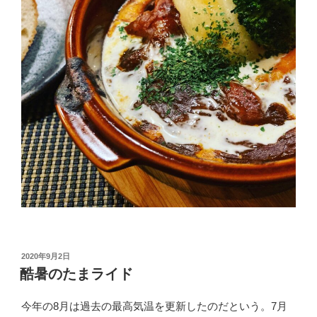
投
2020年9月2日
稿
酷暑のたまライド
日:
今年の8月は過去の最高気温を更新したのだという。7月