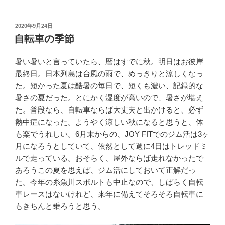
投
2020年9月24日
稿
自転車の季節
日:
暑い暑いと言っていたら、暦はすでに秋。明日はお彼岸
最終日。日本列島は台風の雨で、めっきりと涼しくなっ
た。短かった夏は酷暑の毎日で、短くも濃い、記録的な
暑さの夏だった。とにかく湿度が高いので、暑さが堪え
た。普段なら、自転車ならば大丈夫と出かけると、必ず
熱中症になった。ようやく涼しい秋になると思うと、体
も楽でうれしい。6月末からの、JOY FITでのジム活は3ヶ
月になろうとしていて、依然として週に4日はトレッドミ
ルで走っている。おそらく、屋外ならば走れなかったで
あろうこの夏を思えば、ジム活にしておいて正解だっ
た。今年の糸魚川スポルトも中止なので、しばらく自転
車レースはないけれど、来年に備えてそろそろ自転車に
もきちんと乗ろうと思う。