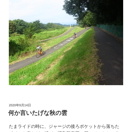
投
2020年9月14日
稿
何か言いたげな秋の雲
日:
たまライドの時に、ジャージの後ろポケットから落ちた