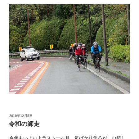
投
2019年12月5日
稿
令和の師走
日:
今年もいよいよラスト一ヶ月。気ばかり焦るが、山積し