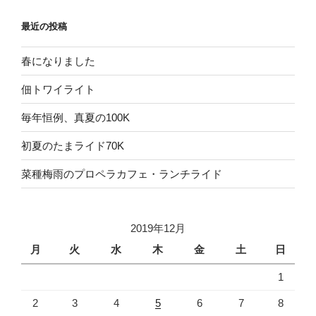
最近の投稿
春になりました
佃トワイライト
毎年恒例、真夏の100K
初夏のたまライド70K
菜種梅雨のプロペラカフェ・ランチライド
2019年12月
月
火
水
木
金
土
日
1
2
3
4
5
6
7
8