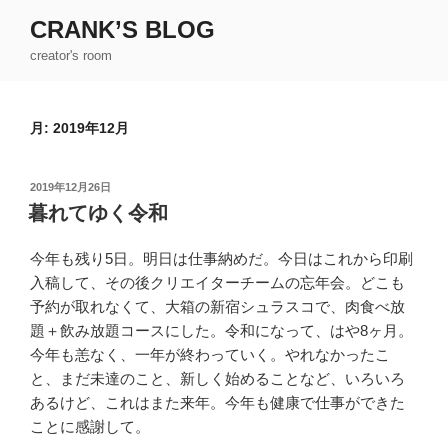
コ
CRANK’S BLOG
ン
creator's room
テ
ン
ツ
月:
2019年12月
へ
ス
キ
投
2019年12月26日
ッ
稿
暮れてゆく令和
日:
プ
今年も残り5日。明日は仕事納めだ。今日はこれから印刷
入稿して、その後クリエイターチームの忘年会。どこも
予約が取れなくて、大箱の新宿シュラスコで、肉食べ放
題＋飲み放題コースにした。令和になって、はや8ヶ月。
今年も恙なく、一年が終わっていく。やれなかったこ
と、まだ未達のこと、新しく始めることなど、いろいろ
あるけど、これはまた来年。今年も健康で仕事ができた
ことに感謝して。