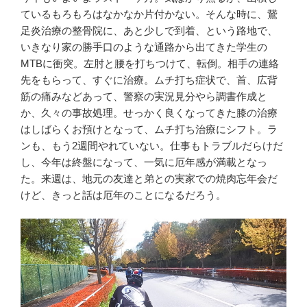
ているもろもろはなかなか片付かない。そんな時に、鵞
足炎治療の整骨院に、あと少しで到着、という路地で、
いきなり家の勝手口のような通路から出てきた学生の
MTBに衝突。左肘と腰を打ちつけて、転倒。相手の連絡
先をもらって、すぐに治療。ムチ打ち症状で、首、広背
筋の痛みなどあって、警察の実況見分やら調書作成と
か、久々の事故処理。せっかく良くなってきた膝の治療
はしばらくお預けとなって、ムチ打ち治療にシフト。ラ
ンも、もう2週間やれていない。仕事もトラブルだらけだ
し、今年は終盤になって、一気に厄年感が満載となっ
た。来週は、地元の友達と弟との実家での焼肉忘年会だ
けど、きっと話は厄年のことになるだろう。