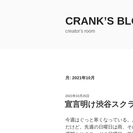
コ
ン
テ
CRANK’S B
ン
creator's room
ツ
へ
ス
キ
ッ
プ
月:
2021年10月
投
2021年10月25日
稿
宣言明け渋谷スク
日:
今週はぐっと寒くなっている。
だけど。先週の日曜日は雨、そ