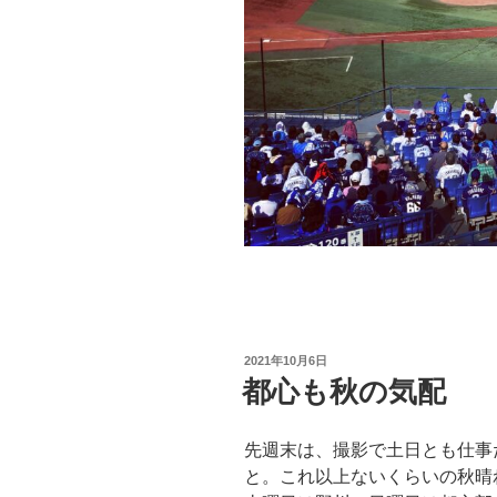
投
2021年10月6日
稿
都心も秋の気配
日:
先週末は、撮影で土日とも仕事
と。これ以上ないくらいの秋晴