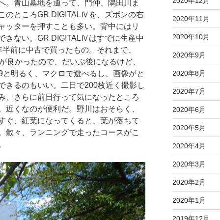
2020年12月
へ。青山墓地を通って、門仲、隅田川ま
ところGR DIGITALⅣを、ズボンの右
2020年11月
ャッターを押すことも多い。背中にはリ
2020年10月
ない。GR DIGITALⅣはすでに生産中
年半前に中古で買ったもの。それまで、
2020年9月
手が良かったので、だいぶ後になるけど、
2020年8月
.9と明るく、マクロで遊べるし、画像がと
できるのもいい。二日で200枚近く撮影し
2020年7月
み、さらに前日行って気になったところ
。近くなのが便利だ。野川はおそらく、
2020年6月
すぐ、紅葉になってくると、葉が落ちて
2020年5月
。散々、ランニングで走ったコースがこ
。
2020年4月
2020年3月
2020年2月
2020年1月
2019年12月