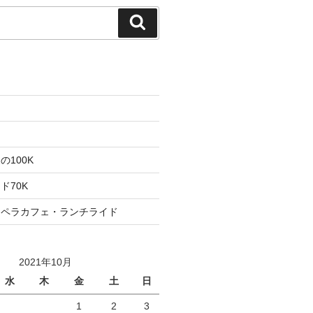
検
索
た
ト
100K
ド70K
ロペラカフェ・ランチライド
2021年10月
水
木
金
土
日
1
2
3