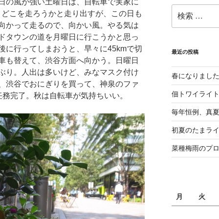
日の風が強い土曜日は、自転車で実家に
検
て、どこを走ろうかと走り出すが、この日も
索:
向かって走るので、向かい風。やる気は
ドタウンの道を月曜日に行こうかと思っ
後に行ってしまおうと、早々に45kmで切
最近の投稿
車も替えて、渋谷方面へ向かう。日曜日
ぶり。人出は多いけど、みなマスク付け
春になりまし
、渋谷でおにぎりを買って、神泉のファ
佃トワイライ
任務完了。秋は自転車が気持ちいい。
毎年恒例、真夏の
初夏のたまライ
菜種梅雨のプ
月
火