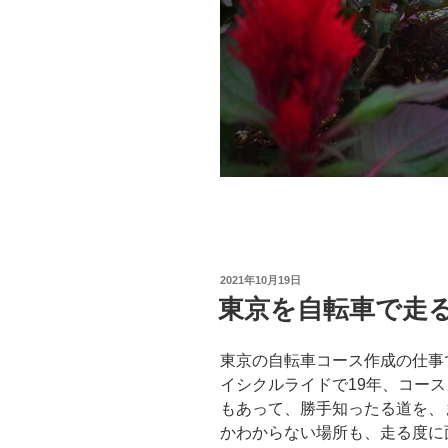
投
2021年10月19日
稿
東京を自転車で走
日:
東京の自転車コース作成の仕事
イシクルライドで19年、コー
もあって、勝手知ったる道を、
かわからない場所も、走る度に