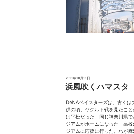
投
2021年10月11日
稿
浜風吹くハマスタ
日:
DeNAベイスターズは、古く
供の頃、ヤクルト戦を見たこと
は平松だった。同じ神奈川県で
ジアムがホームになった。高校
ジアムに応援に行った。わが麻