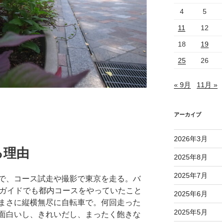
4
5
11
12
18
19
25
26
« 9月
11月 »
アーカイブ
2026年3月
る理由
2025年8月
2025年7月
で、コース試走や撮影で東京を走る。バ
スガイドでも都内コースをやっていたこと
2025年6月
まさに縦横無尽に自転車で。何回走った
2025年5月
面白いし、きれいだし、まったく飽きな