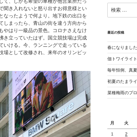
して、しかも希望の車種が他営業所だっ
検
で聞き入れないと怒り出すお得意様とい
索:
となったようで何より。地下鉄の出口を
てしまったら、青山の街を違う方向から
もやはり一級品の景色。コロナさえなけ
最近の投稿
沸き立っていたはず。国立競技場は完成
ていける。今、ランニングで走っている
春になりまし
技場として改修され、来年のオリンピッ
佃トワイライ
毎年恒例、真夏の
初夏のたまライ
菜種梅雨のプ
月
火
1
2