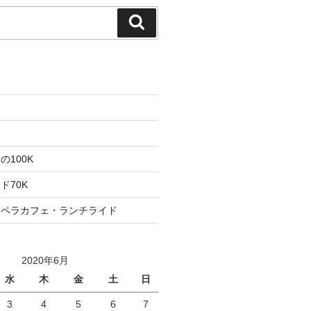
検
索
た
ト
100K
ド70K
ロペラカフェ・ランチライド
2020年6月
水
木
金
土
日
3
4
5
6
7