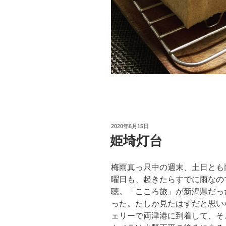
投
2020年6月15日
稿
姫埼灯台
日:
梅雨真っ只中の週末、土日とも
曜日も、起きたらすでに雨なの
聴。「こころ旅」が新潟県だっ
った。たしか見たはずだと思い
ェリーで両津港に到着して、そ