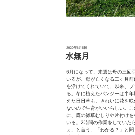
投
2020年6月8日
稿
水無月
日:
6月になって、来週は母の三回
いるが、母が亡くなる二ヶ月前
を活けてくれていて、以来、プ
る。冬に植えたパンジーは半年
えた日日草も、きれいに花を咲
ないので生育がいいらしい。こ
に、庭の雑草むしりや片付けを
いる。2時間の作業をしていた
ぇ」と言う。「わかる？」と聞