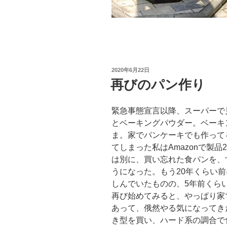
投
2020年6月22日
稿
再びのパン作り
日:
緊急事態宣言以降、スーパーで
とベーキングパウダー。ベーキ
ま。家でパンケーキでも作って
てしまった私はAmazonで製品
は別に、買い忘れた食パンを、
うになった。もう20年くらい
しんでいたものの、5年前くら
再び始めてみると、やっぱり家
あって、俄然やる気になってきた
き型を買い、ハード系の調合で