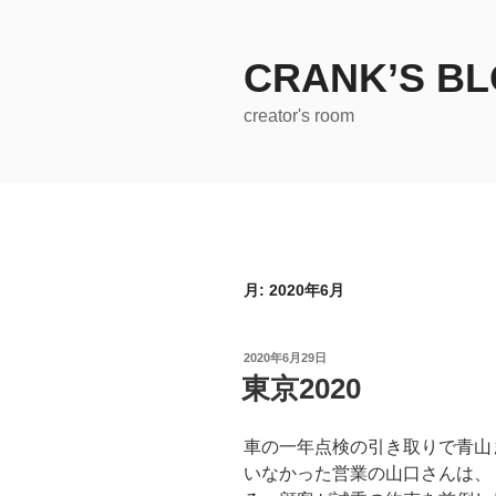
コ
ン
テ
CRANK’S B
ン
creator's room
ツ
へ
ス
キ
ッ
プ
月:
2020年6月
投
2020年6月29日
稿
東京2020
日:
車の一年点検の引き取りで青山
いなかった営業の山口さんは、