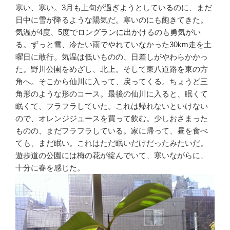
寒い、寒い。3月も上旬が過ぎようとしているのに、まだ
日中に雪が降るような陽気だ。寒いのにも飽きてきた。
気温が4度、5度でロングランに出かけるのも勇気がい
る。ずっと雪、冷たい雨でやれていなかった30km走を土
曜日に敢行。気温は低いものの、日差しがやわらかかっ
た。野川公園をめざし、北上。そして東八道路を東の方
角へ。そこから仙川に入って、戻ってくる。ちょうど三
角形のような形のコース。最後の仙川に入ると、眠くて
眠くて、フラフラしていた。これは帰れないといけない
ので、オレンジジュースを買って飲む。少しおさまった
ものの、まだフラフラしている。家に帰って、昼を食べ
ても、まだ眠い。これはただ眠いだけだったみたいだ。
遊歩道の公園には梅の花が綻んでいて、寒いながらに、
十分に春を感じた。