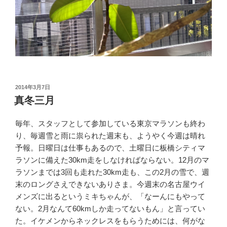
投
2014年3月7日
稿
真冬三月
日:
毎年、スタッフとして参加している東京マラソンも終わ
り、毎週雪と雨に祟られた週末も、ようやく今週は晴れ
予報。日曜日は仕事もあるので、土曜日に板橋シティマ
ラソンに備えた30km走をしなければならない。12月のマ
ラソンまでは3回も走れた30km走も、この2月の雪で、週
末のロングさえできないありさま。今週末の名古屋ウイ
メンズに出るというミキちゃんが、「なーんにもやって
ない。2月なんて60kmしか走ってないもん」と言ってい
た。イケメンからネックレスをもらうためには、何がな