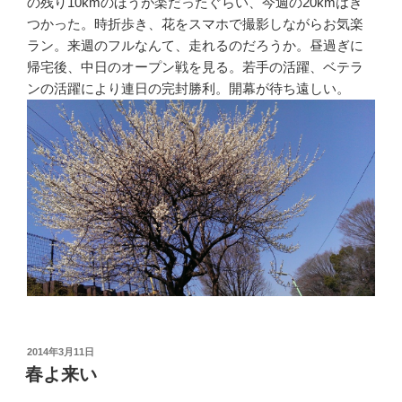
の残り10kmのほうが楽だったぐらい、今週の20kmはき
つかった。時折歩き、花をスマホで撮影しながらお気楽
ラン。来週のフルなんて、走れるのだろうか。昼過ぎに
帰宅後、中日のオープン戦を見る。若手の活躍、ベテラ
ンの活躍により連日の完封勝利。開幕が待ち遠しい。
投
2014年3月11日
稿
春よ来い
日: