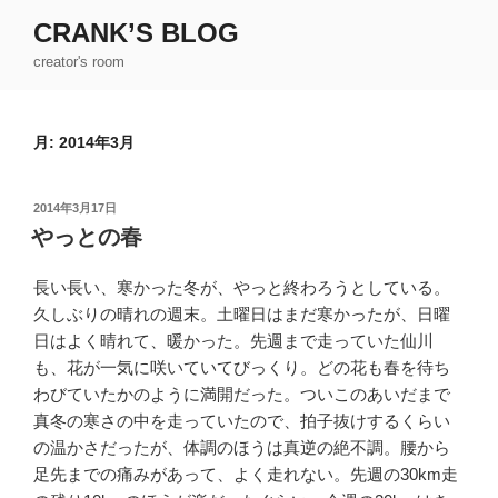
コ
CRANK’S BLOG
ン
creator's room
テ
ン
ツ
月:
2014年3月
へ
ス
キ
投
2014年3月17日
ッ
稿
やっとの春
日:
プ
長い長い、寒かった冬が、やっと終わろうとしている。
久しぶりの晴れの週末。土曜日はまだ寒かったが、日曜
日はよく晴れて、暖かった。先週まで走っていた仙川
も、花が一気に咲いていてびっくり。どの花も春を待ち
わびていたかのように満開だった。ついこのあいだまで
真冬の寒さの中を走っていたので、拍子抜けするくらい
の温かさだったが、体調のほうは真逆の絶不調。腰から
足先までの痛みがあって、よく走れない。先週の30km走