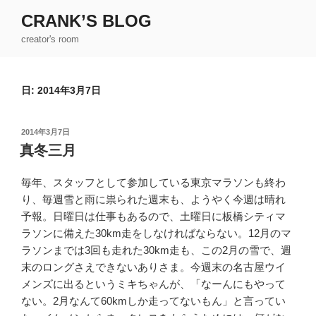
コ
CRANK’S BLOG
ン
creator's room
テ
ン
ツ
日:
2014年3月7日
へ
ス
キ
投
2014年3月7日
ッ
稿
真冬三月
日:
プ
毎年、スタッフとして参加している東京マラソンも終わ
り、毎週雪と雨に祟られた週末も、ようやく今週は晴れ
予報。日曜日は仕事もあるので、土曜日に板橋シティマ
ラソンに備えた30km走をしなければならない。12月のマ
ラソンまでは3回も走れた30km走も、この2月の雪で、週
末のロングさえできないありさま。今週末の名古屋ウイ
メンズに出るというミキちゃんが、「なーんにもやって
ない。2月なんて60kmしか走ってないもん」と言ってい