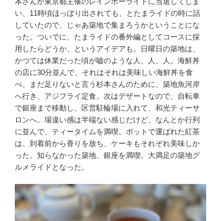
本さんが東京都主催のレインボーライドに当選してしま
い、11時頃ほっぽり出されても、とたまライドの時に話
していたので、じゃあ築地で集まろうかということにな
った。ついでに、たまライドの番外編としてコースに採
用したらどうか、というアイデアも。日曜日の築地は、
かつては休業だった頃が嘘のような人、人、人。海鮮丼
の店に30分並んで、それはそれは美味しい海鮮丼を食
べ、まだ足りないと言う杉本さんのために、築地魚河岸
へ行き、アジフライ定食。次はデザートなので、自転車
で銀座まで移動し、区営駐輪場に入れて、和光ティーサ
ロンへ。場違い感は半端ない感じだけど、なんとか行列
に並んで、ティータイムを満喫。ポットで運ばれた紅茶
は、到着前から香りを放ち、ケーキもそれぞれ美味しか
った。知らなかった築地、銀座を満喫。大満足の築地グ
ルメライドとなった。