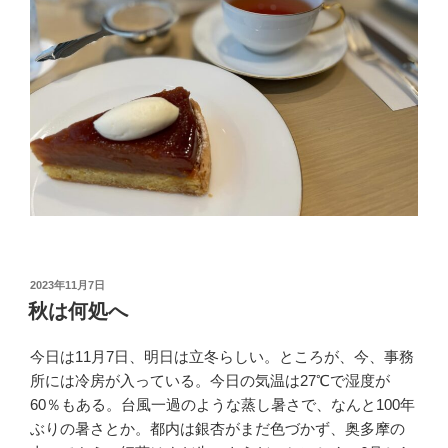
投
2023年11月7日
稿
秋は何処へ
日:
今日は11月7日、明日は立冬らしい。ところが、今、事務
所には冷房が入っている。今日の気温は27℃で湿度が
60％もある。台風一過のような蒸し暑さで、なんと100年
ぶりの暑さとか。都内は銀杏がまだ色づかず、奥多摩の