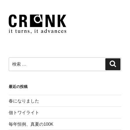
検
検
索
索:
最近の投稿
春になりました
佃トワイライト
毎年恒例、真夏の100K