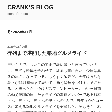
コ
CRANK’S BLOG
ン
creator's room
テ
ン
ツ
月:
2023年11月
へ
ス
キ
投
2023年11月26日
ッ
稿
行列まで堪能した築地グルメライド
日:
プ
早いもので、ついこの間まで暑い暑いと言っていたの
に、季節は帳尻を合わせて、紅葉も間に合い、今日は真
冬の寒さになっている。もうすぐ師走だ。今年は強烈な
暑さが11月初頭まで続いて、漸く冷房をつけずに過ごせ
る、と思ったら、今はガスファンヒーター。つい三日前
の勤労感謝の日、たまライドの常連メンバーである杉本
さん、芝さん、芝さんの奥さんの4人で、来年度からコー
スに加える築地グルメライドを実施した。そもそも、杉