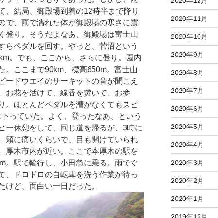
2020年12月
て、結局、御殿場到着の12時半まで降り
2020年11月
ので、雨で濡れた体が御殿場の寒さに震
く登り。そうだよなあ、御殿場は富士山
2020年10月
すらペダルを回す。やっと、菅沼という
2020年9月
0km。でも、ここから、さらに登り。園内
。ここまで90km、標高650m。富士山
2020年8月
ピードウエイのサーキットの音が聞こえ
2020年7月
、お花を活けて、線香を焚いて、お参
り。ほとんどペダルを漕がなくてもスピ
2020年6月
mは下っていた。よく、登ったなあ、という
2020年5月
ヒー休憩をして、同じ道を帰るが、3時に
。頬に痛いくらいで、目も開けていられ
2020年4月
、厚木市内が近い。ここで本厚木の駅を
2020年3月
km。駅で輪行し、小田急に乗る。雨でぐ
て、ドロドロの自転車を洗う作業が待っ
2020年2月
たけど、面白い一日だった。
2020年1月
2019年12月