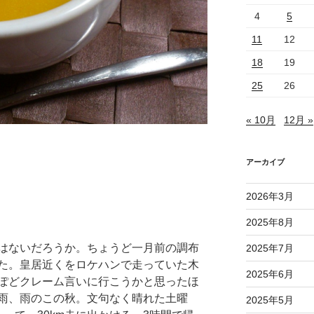
4
5
11
12
18
19
25
26
« 10月
12月 »
アーカイブ
2026年3月
2025年8月
はないだろうか。ちょうど一月前の調布
2025年7月
た。皇居近くをロケハンで走っていた木
2025年6月
ぽどクレーム言いに行こうかと思ったほ
雨、雨のこの秋。文句なく晴れた土曜
2025年5月