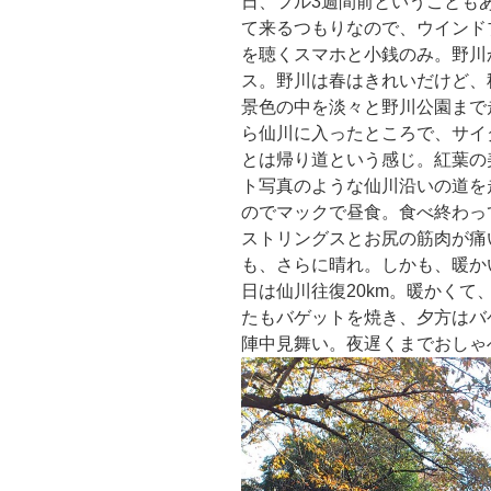
日、フル3週間前ということもあ
て来るつもりなので、ウインド
を聴くスマホと小銭のみ。野川
ス。野川は春はきれいだけど、
景色の中を淡々と野川公園まで
ら仙川に入ったところで、サイ
とは帰り道という感じ。紅葉の
ト写真のような仙川沿いの道を
のでマックで昼食。食べ終わっ
ストリングスとお尻の筋肉が痛
も、さらに晴れ。しかも、暖か
日は仙川往復20km。暖かくて
たもバゲットを焼き、夕方はバ
陣中見舞い。夜遅くまでおしゃ