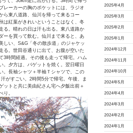
って、30km走に出かける。3時間で帰っ
2025年4月
ブレーカーの胸のポケットには、ラジオ
から東八道路、仙川を帰って来るコー
2025年3月
秋は紅葉がきれいということはなく、冬
2025年2月
走る。晴れの日は汗も出る。東八道路か
ダーを買って飲む。仙川まで来ると、あ
2025年1月
美しい、S&G「冬の散歩道」のジャケッ
2024年12月
走る。世田谷通りに出て、お腹が空いた
て3時間経過。その後も走って帰宅。ハム
2024年11月
い。夕方は、バゲットを焼く。翌日曜日
2024年10月
い。長袖シャツ＋半袖Ｔシャツで、この
、汗がすごい。2時間5分で帰宅。午後、ま
2024年5月
ゲットと共に美由紀さん宅へ夕飯出前＋
2024年4月
べり。
2024年3月
2024年2月
2024年1月