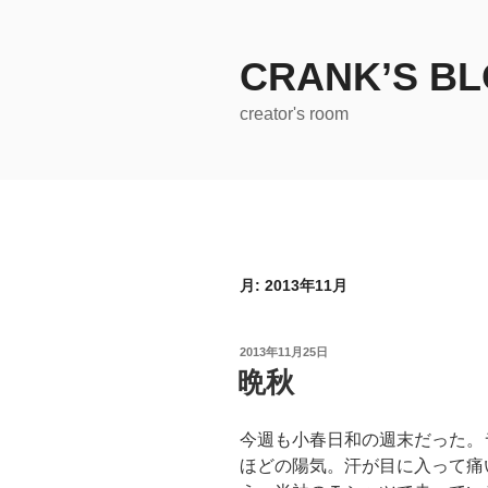
コ
ン
テ
CRANK’S B
ン
creator's room
ツ
へ
ス
キ
ッ
プ
月:
2013年11月
投
2013年11月25日
稿
晩秋
日:
今週も小春日和の週末だった。
ほどの陽気。汗が目に入って痛