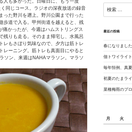
る人も多かった。日曜日に、もう一度
検
ったく同じコース。ラジオの深夜放送の録音
索:
まった野川を遡上。野川公園まで行った
遊歩道で入る。甲州街道を越えると、残
肉が痛かったが、今週はハムストリングス
最近の投稿
で残りも走る。そのまま帰宅し、水風呂
トレもさぼり気味なので、夕方は筋トレ
春になりまし
トレーニング。筋トレも真面目にやると
佃トワイライ
ラソン、来週はNAHAマラソン。マラソ
毎年恒例、真夏の
初夏のたまライ
菜種梅雨のプ
月
火