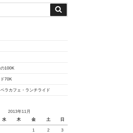
検
索
た
ト
100K
ド70K
ロペラカフェ・ランチライド
2013年11月
水
木
金
土
日
1
2
3