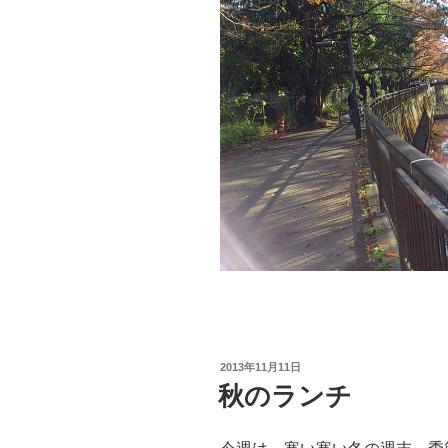
投
2013年11月11日
稿
秋のランチ
日: