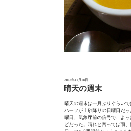
投
2013年11月18日
稿
晴天の週末
日:
晴天の週末は一月ぶりぐらいで
ハーフが土砂降りの日曜日だっ
曜日、気象庁前の信号で、よっ
どだった。晴れと言っては雨、