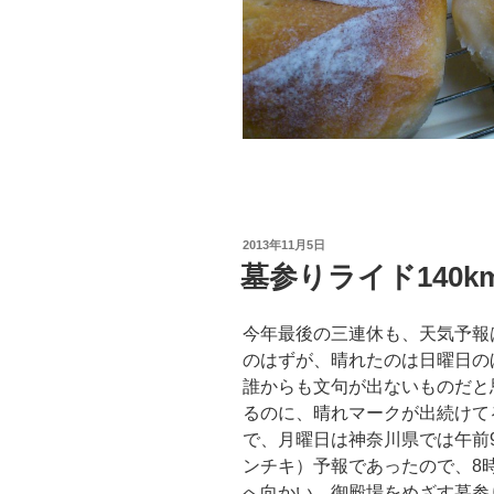
投
2013年11月5日
稿
墓参りライド140k
日:
今年最後の三連休も、天気予報
のはずが、晴れたのは日曜日の
誰からも文句が出ないものだと
るのに、晴れマークが出続けて
で、月曜日は神奈川県では午前
ンチキ）予報であったので、8時
へ向かい、御殿場をめざす墓参