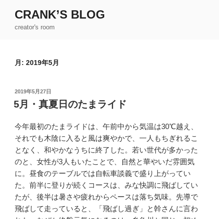
コ
CRANK’S BLOG
ン
creator's room
テ
ン
ツ
月:
2019年5月
へ
ス
キ
投
2019年5月27日
ッ
稿
5月・真夏日のたまライド
日:
プ
今年最初のたまライドは、午前中から気温は30℃越え、
それでも木陰に入ると風は爽やかで、一人もちぎれるこ
となく、和やかなうちに終了した。若い世代が多かった
のと、女性が3人もいたことで、自然と華やいだ雰囲気
に。昼食のテーブルでは自転車談義で盛り上がってい
た。前半に登りが続くコースは、みな快調に飛ばしてい
たが、後半は暑さや疲れからペースは落ち気味。先導で
飛ばして走っていると、「飛ばし過ぎ」と幹さんに言わ