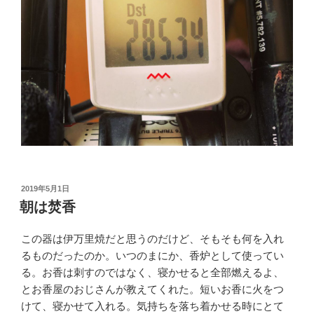
投
2019年5月1日
稿
朝は焚香
日:
この器は伊万里焼だと思うのだけど、そもそも何を入れ
るものだったのか。いつのまにか、香炉として使ってい
る。お香は刺すのではなく、寝かせると全部燃えるよ、
とお香屋のおじさんが教えてくれた。短いお香に火をつ
けて、寝かせて入れる。気持ちを落ち着かせる時にとて