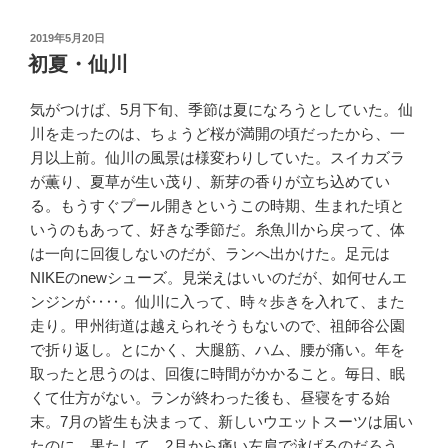
投
2019年5月20日
稿
初夏・仙川
日:
気がつけば、5月下旬、季節は夏になろうとしていた。仙
川を走ったのは、ちょうど桜が満開の頃だったから、一
月以上前。仙川の風景は様変わりしていた。スイカズラ
が薫り、夏草が生い茂り、新芽の香りが立ち込めてい
る。もうすぐプール開きというこの時期、生まれた頃と
いうのもあって、好きな季節だ。糸魚川から戻って、体
は一向に回復しないのだが、ランへ出かけた。足元は
NIKEのnewシューズ。見栄えはいいのだが、如何せんエ
ンジンが‥‥。仙川に入って、時々歩きを入れて、また
走り。甲州街道は越えられそうもないので、祖師谷公園
で折り返し。とにかく、大腿筋、ハム、腰が痛い。年を
取ったと思うのは、回復に時間がかかること。毎日、眠
くて仕方がない。ランが終わった後も、昼寝をする始
末。7月の皆生も決まって、新しいウエットスーツは届い
たのに、果たして、2月から痛い左肩で泳げるのだろう