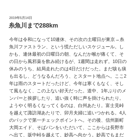
投
2019年5月14日
稿
糸魚川まで288km
日:
今年は令和になって10連休、その次の土曜日が東京→糸
魚川ファストラン、という慌ただしいスケジュール。し
かも、連休最初の日曜日の朝、なんだか喉が痛くて、そ
の日から風邪薬を飲み続けるが、1週間は走れず。10日の
休みのうち、結局走れたのは4日だけだった。まだ咳も痰
も出るし、どうなるんだろう、とスタート地点へ。ここ2
年は雨のスタートだったけど、今年は寒くもなく、そし
て風もなく、この上ない好天だった。道中、1年ぶりのメ
ンバーと挨拶したり、追い抜く時に声を掛けられたり。
ようやく明るくなってくるのは、白州あたり。富士見峠
を越えて諏訪湖あたりで、卯月夫婦に追いつかれる。4人
のパックで第一チェックポイントへ。その後、信州新町
大岡エイド、そばパンをいただいて、ここからは長野市
へ出て、坂中峠を越えて、妙高へ向かう。妙高でもまだ