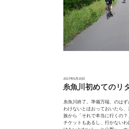
投
2017年5月19日
稿
糸魚川初めてのリ
日:
糸魚川終了。準備万端、のはず
わけないとほおっておいたら、
族から「それで本当に行くの？
チケットもあるし、行かないわ