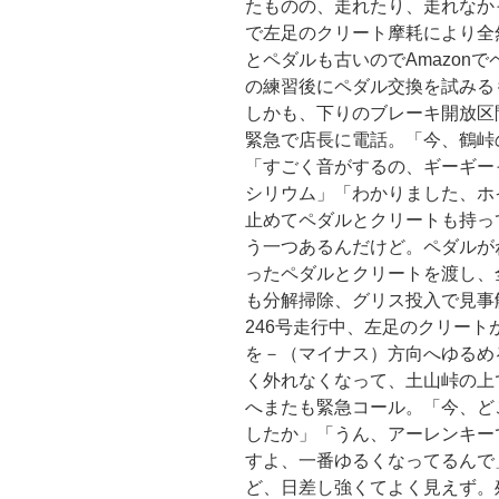
たものの、走れたり、走れなかっ
で左足のクリート摩耗により全
とペダルも古いのでAmazon
の練習後にペダル交換を試みる
しかも、下りのブレーキ開放区
緊急で店長に電話。「今、鶴峠
「すごく音がするの、ギーギー
シリウム」「わかりました、ホ
止めてペダルとクリートも持っ
う一つあるんだけど。ペダルがね
ったペダルとクリートを渡し、
も分解掃除、グリス投入で見事
246号走行中、左足のクリー
を－（マイナス）方向へゆるめ
く外れなくなって、土山峠の上
へまたも緊急コール。「今、ど
したか」「うん、アーレンキー
すよ、一番ゆるくなってるんで
ど、日差し強くてよく見えず。