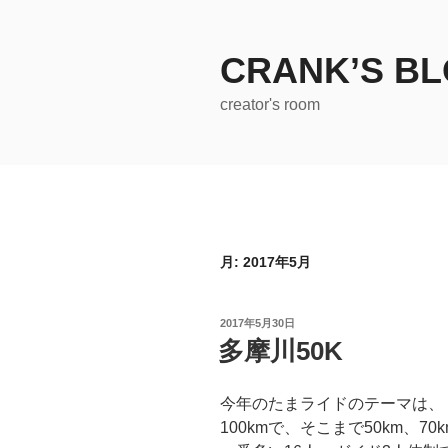
コ
ン
テ
CRANK’S B
ン
creator's room
ツ
へ
ス
キ
ッ
プ
月:
2017年5月
投
2017年5月30日
稿
多摩川50K
日:
今年のたまライドのテーマは、
100kmで、そこまで50km、