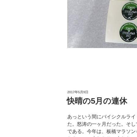
投
2017年5月9日
稿
快晴の5月の連休
日:
あっという間にバイシクルライ
た。怒涛の一ヶ月だった。そし
である。今年は、板橋マラソン