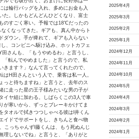
テルでも咳が出て、おまけに長野県は一
2025年4月
には輪行バッグを入れ、多めにお金も入
いた。しかもどんどんひどくなり、富士
2025年3月
ものすごく寒い。予報では18℃だったの
2025年2月
らなくなってきた。ギアも、真ん中からト
ドダウン。手が痺れて、ギアも入らない
2025年1月
着し、コンビニへ駆け込み、ホットカフェ
2024年12月
Y田さんも、「もうやめるわ」と言うし、
で、「転んでやめました」と言うので、私
2024年11月
いきます？」なんて言ってくれたので、
2024年10月
転はH田さんという人で、乗客は私一人。
ょっと待ちますね」と言うと、去年のス
2024年5月
緒に走った星の王子様みたいな男の子が
2024年4月
タイヤ組に加わる。しばらくこの3人で車
りが寒いから、ずっとブレーキかけてま
2024年3月
をタオルで拭きつつしゃべる彼はI井くん
エイドでサポートをし、きちんと食べ物
2024年2月
う、こっちゃんずI藤くんは、もう死ぬんじ
2024年1月
無理しないでね」と言うと、「ありがと