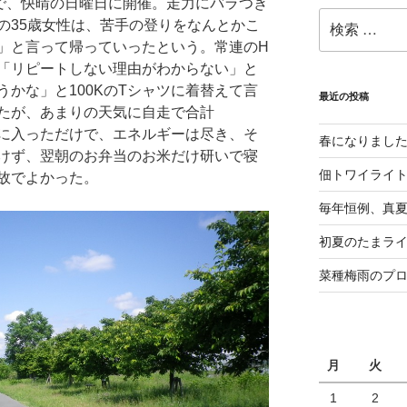
制で、快晴の日曜日に開催。走力にバラつき
検
の35歳女性は、苦手の登りをなんとかこ
索:
」と言って帰っていったという。常連のH
「リピートしない理由がわからない」と
かな」と100KのTシャツに着替えて言
最近の投稿
たが、あまりの天気に自走で合計
呂に入っただけで、エネルギーは尽き、そ
春になりまし
けず、翌朝のお弁当のお米だけ研いで寝
佃トワイライ
故でよかった。
毎年恒例、真夏の
初夏のたまライ
菜種梅雨のプ
月
火
1
2