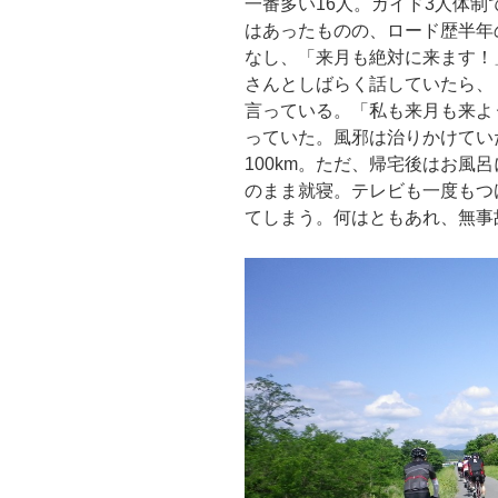
一番多い16人。ガイド3人体
はあったものの、ロード歴半年
なし、「来月も絶対に来ます！
さんとしばらく話していたら、
言っている。「私も来月も来よう
っていた。風邪は治りかけてい
100km。ただ、帰宅後はお風
のまま就寝。テレビも一度もつ
てしまう。何はともあれ、無事