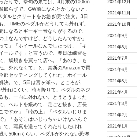
2021年12月
たりで、挙句の果ては、4月末の100km
然嵌らずで、GW前になんとかしないと、
2021年11月
でペダルとクリートをお急ぎ便で注文。3日
も、TIMEのペダルがどうしても外れず。
2021年10月
間になるとギーギー音なりがするので、
2021年9月
の上なんですけど、どうしたんですか」
って」「ホイールなんでしたっけ」「キ
2021年8月
イールです」と言うので、翌日は練習を
2021年7月
て、鯛焼きを買って店へ。「あのさ、も
、外れなくて」と、禁断のAmazonで買
2021年6月
全部セッティングしてくれた。ホイール
2021年5月
解決。で、5日は宮ヶ瀬へ。ところが、
トが外れにくい。時々降りて、ペダルのネジ
2021年4月
るも、一向に外れない。とうとうまった
2021年3月
で、ベルトを緩めて、足ごと抜き、店長
こですか」「峠の上」「ペダルいじりま
2021年2月
で」「あそこはいじっちゃいけないんで
2021年1月
」で、写真を送ってくれたりしたけれ
残り50kmくらい、ペダルが外れない恐怖