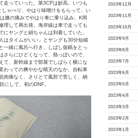
て走っていった。第3CPは妙高。いつも
2023年12月
としゃべり、やはり味噌汁をもらって、い
2023年11月
んは膝の痛みでやはり車に乗り込み、K岡
修理して再出発。海岸線は車で走っても
2023年10月
でにヤングと絹ちゃんは到着していた。
2023年9月
人はタイムがいい」とヤングも30分短縮
と一緒に風呂へ行き、しばし仮眠をとっ
2023年8月
はさらにひどくなって、熱っぽいので、
2023年7月
えて、新幹線まで部屋でしばらく横にな
変わっての爽やかな晴天のなか、自転車
2023年6月
筋肉痛なく、さりとて風邪で苦しく、納
2023年5月
目にして、初のDNF。
2023年4月
2023年3月
2023年2月
2023年1月