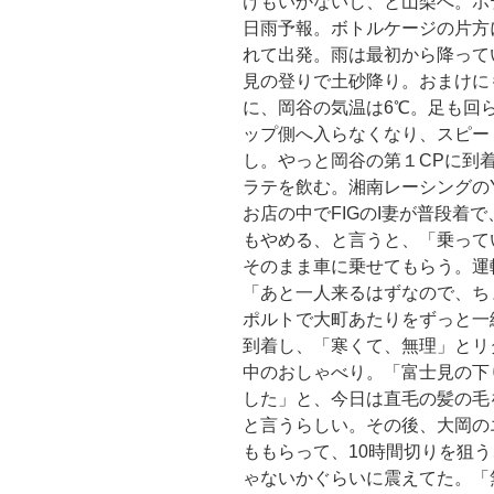
けもいかないし、と山梨へ。ホ
日雨予報。ボトルケージの片方
れて出発。雨は最初から降って
見の登りで土砂降り。おまけに
に、岡谷の気温は6℃。足も回
ップ側へ入らなくなり、スピー
し。やっと岡谷の第１CPに到
ラテを飲む。湘南レーシングの
お店の中でFIGのI妻が普段着
もやめる、と言うと、「乗って
そのまま車に乗せてもらう。運
「あと一人来るはずなので、ち
ポルトで大町あたりをずっと一
到着し、「寒くて、無理」とリ
中のおしゃべり。「富士見の下
した」と、今日は直毛の髪の毛
と言うらしい。その後、大岡の
ももらって、10時間切りを狙
ゃないかぐらいに震えてた。「