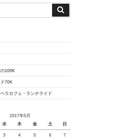
検
索
た
ト
100K
ド70K
ロペラカフェ・ランチライド
2017年5月
水
木
金
土
日
3
4
5
6
7