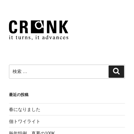
検
検
索
索:
最近の投稿
春になりました
佃トワイライト
毎年恒例、真夏の100K