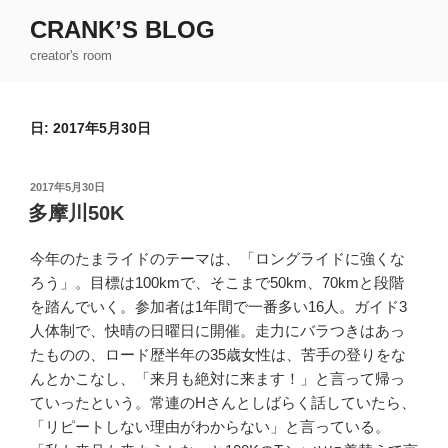
コ
CRANK’S BLOG
ン
creator's room
テ
ン
ツ
日:
2017年5月30日
へ
ス
キ
投
2017年5月30日
ッ
稿
多摩川50K
日:
プ
今年のたまライドのテーマは、「ロングライドに強くな
ろう」。目標は100kmで、そこまで50km、70kmと段階
を踏んでいく。参加者は1年間で一番多い16人。ガイド3
人体制で、快晴の日曜日に開催。走力にバラつきはあっ
たものの、ロード歴半年の35歳女性は、苦手の登りをな
んとかこなし、「来月も絶対に来ます！」と言って帰っ
ていったという。常連のHさんとしばらく話していたら、
「リピートしない理由がわからない」と言っている。