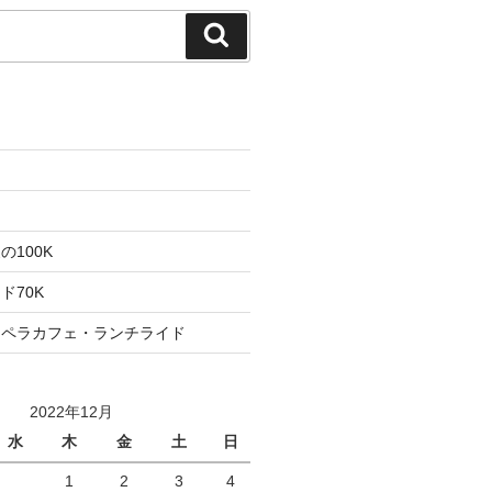
検
索
た
ト
100K
ド70K
ロペラカフェ・ランチライド
2022年12月
水
木
金
土
日
1
2
3
4