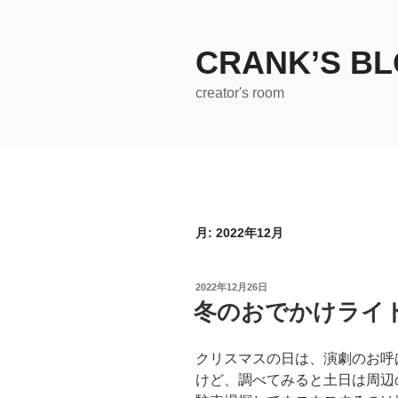
コ
ン
テ
CRANK’S B
ン
creator's room
ツ
へ
ス
キ
ッ
プ
月:
2022年12月
投
2022年12月26日
稿
冬のおでかけライ
日:
クリスマスの日は、演劇のお呼
けど、調べてみると土日は周辺