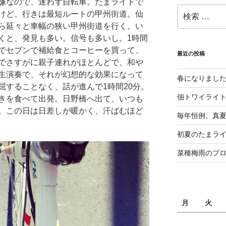
嫌なので、迷わず自転車。たまライドで
検
けど、行きは最短ルートの甲州街道。仙
索:
ら延々と車幅の狭い甲州街道を行く。い
くと、発見も多い。信号も多いし。1時間
でセブンで補給食とコーヒーを買って、
最近の投稿
でさすがに親子連れがほとんどで、和や
生演奏で、それが幻想的な効果になって
春になりまし
屈することなく、話が進んで1時間20分。
佃トワイライ
きを食べて出発。日野橋へ出て、いつも
。この日は日差しが暖かく、汗ばむほど
毎年恒例、真夏の
初夏のたまライ
菜種梅雨のプ
月
火