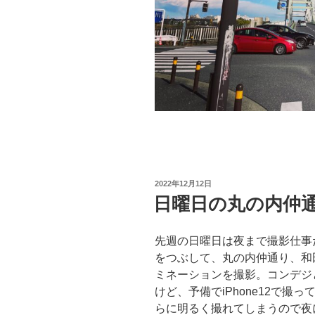
投
2022年12月12日
稿
日曜日の丸の内仲
日:
先週の日曜日は夜まで撮影仕事
をつぶして、丸の内仲通り、和
ミネーションを撮影。コンデジとは
けど、予備でiPhone12で撮
らに明るく撮れてしまうので夜に