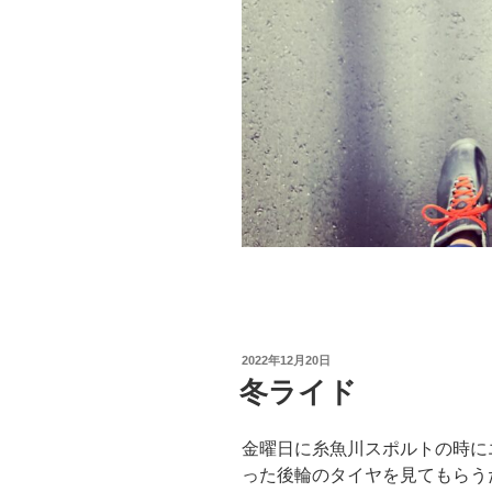
投
2022年12月20日
稿
冬ライド
日:
金曜日に糸魚川スポルトの時に
った後輪のタイヤを見てもらう