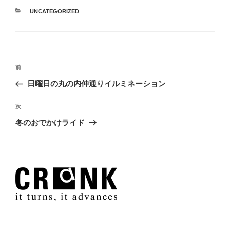
カ
UNCATEGORIZED
テ
ゴ
リ
ー
投
過
前
稿
去
日曜日の丸の内仲通りイルミネーション
ナ
の
ビ
投
次
次
稿
ゲ
の
冬のおでかけライド
投
ー
稿
シ
ョ
ン