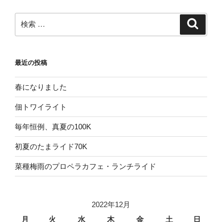
検
検
索
索:
最近の投稿
春になりました
佃トワイライト
毎年恒例、真夏の100K
初夏のたまライド70K
菜種梅雨のプロペラカフェ・ランチライド
2022年12月
月
火
水
木
金
土
日