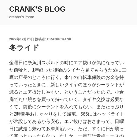
コ
CRANK’S BLOG
ン
creator's room
テ
ン
ツ
投
2022年12月20日
投稿者:
CRANKCRANK
へ
稿
冬ライド
ス
日:
キ
ッ
金曜日に糸魚川スポルトの時にエア抜けが気になってい
プ
た前輪と、1年経った後輪のタイヤを見てもらうために三
鷹の店長のところに行く。来年の自転車保険のお金を持
っていったときに、新しいタイヤのほうがシーラントが
減るとエア抜けしやすい、ということだったので。小倉
庵でたい焼きを買って持っていく。タイヤ交換は必要な
くて、前後にシーラントを入れてもらい、またたっぷり
と2時間半おしゃべりをして帰宅。565にはヘッドライト
が常設してあるから安心。エア抜けはおさまって、日曜
日に試走も兼ねて多摩川沿いへ。ただ、すぐに日が翳っ
て寒いといったらない。たしか、一年前は青梅コースの