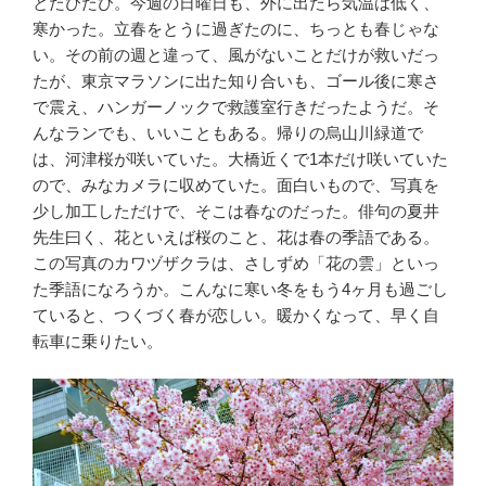
とたびたび。今週の日曜日も、外に出たら気温は低く、
寒かった。立春をとうに過ぎたのに、ちっとも春じゃな
い。その前の週と違って、風がないことだけが救いだっ
たが、東京マラソンに出た知り合いも、ゴール後に寒さ
で震え、ハンガーノックで救護室行きだったようだ。そ
んなランでも、いいこともある。帰りの烏山川緑道で
は、河津桜が咲いていた。大橋近くで1本だけ咲いていた
ので、みなカメラに収めていた。面白いもので、写真を
少し加工しただけで、そこは春なのだった。俳句の夏井
先生曰く、花といえば桜のこと、花は春の季語である。
この写真のカワヅザクラは、さしずめ「花の雲」といっ
た季語になろうか。こんなに寒い冬をもう4ヶ月も過ごし
ていると、つくづく春が恋しい。暖かくなって、早く自
転車に乗りたい。