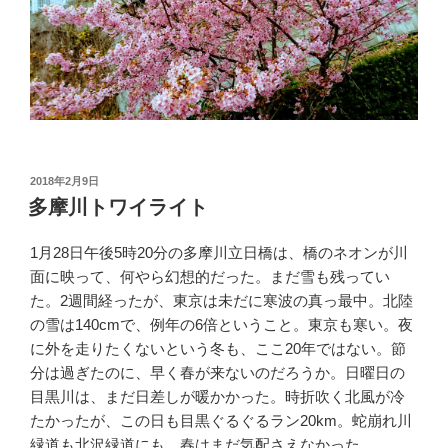
投
2018年2月9日
稿
多摩川トワイライト
日:
1月28日午後5時20分の多摩川立日橋は、橋のネオンが川
面に映って、何やら幻想的だった。まだ雪も残ってい
た。2週間経ったが、東京は未だに寒波の真っ最中。北陸
の雪は140cmで、例年の6倍ということ。東京も寒い。夜
に外を走りたくないという冬も、ここ20年ではない。節
分は過ぎたのに、早く春が来ないのだろうか。日曜日の
目黒川は、まだ日差しが暖かかった。時折吹く北風が冷
たかったが、この日も目黒ぐるぐるラン20km。蛇崩れ川
緑道も北沢緑道にも、春はまだ気配さえなかった。