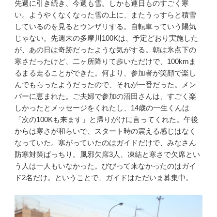
先週に引き続き、今週も雪。しかも連日ものすごく寒
い。ようやくなくなった雪の上に、またうっすらと積雪
しているのを見るとウンザリする。自転車っていう陽気
じゃない。先週末の多摩川100Kは、予定どおり実施した
が、あの日は奇跡だったような気がする。朝は氷点下の
寒さだったけど、二ヶ所降りて歩いただけで、100kmま
るまる走ることができた。何より、参加者が笑顔で楽し
んでもらったようだったので、それが一番だった。メン
バーに恵まれた。ご夫婦で参加の沼田さんは、すごく楽
しかったとメッセージをくれたし、14歳の一生くんは
「次の100Kも来ます」と帰りがけに言ってくれた。午後
からは寒さが和らいで、スタート時の震える感じはなく
なっていた。寒がっていたのはガイドだけで、みなさん
防寒対策ばっちり。風邪欠席3人、凍結と寒さで欠席とい
う人は一人もいなかった。びびって来なかったのはガイ
ド2名だけ。ということで、ガイドはただいま募集中。