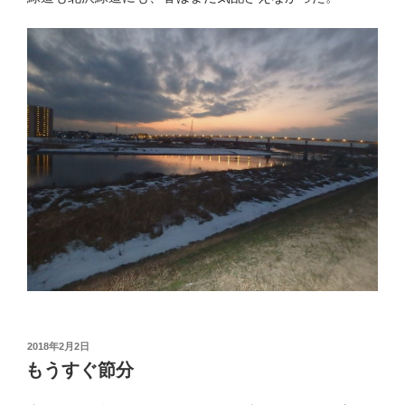
投
2018年2月2日
稿
もうすぐ節分
日: