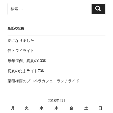
検
検
索
索:
最近の投稿
春になりました
佃トワイライト
毎年恒例、真夏の100K
初夏のたまライド70K
菜種梅雨のプロペラカフェ・ランチライド
2018年2月
月
火
水
木
金
土
日