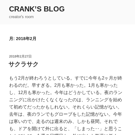
コ
CRANK’S BLOG
ン
creator's room
テ
ン
ツ
月:
2018年2月
へ
ス
キ
投
2018年2月27日
ッ
稿
サクラサク
日:
プ
もう2月が終わろうとしている。すでに今年も2ヶ月が終
わるのだ。早すぎる。2月も寒かった。1月も寒かった
し、12月も寒かった。今年はどうかしている。夜のラン
ニングに出かけたくなくなったのは、ランニングを始め
て初めてだったかもしれない。それくらい記憶がない。
去年は、夜のランでもグローブをした記憶がない。今年
は寒いので、走るのは週末のみ、しかも昼間。それで
も、ドアを開けて外に出ると、「しまった‥」と思うこ