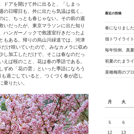
、ドアを開けて外に出ると、「しまっ
週の日曜日も、外に出たら気温は低く、
最近の投稿
のに、ちっとも春じゃない。その前の週
救いだったが、東京マラソンに出た知り
春になりまし
、ハンガーノックで救護室行きだったよ
佃トワイライ
ともある。帰りの烏山川緑道では、河津
本だけ咲いていたので、みなカメラに収め
毎年恒例、真夏の
少し加工しただけで、そこは春なのだっ
初夏のたまライ
いえば桜のこと、花は春の季語である。
しずめ「花の雲」といった季語になろう
菜種梅雨のプ
月も過ごしていると、つくづく春が恋し
に乗りたい。
月
火
5
6
12
13