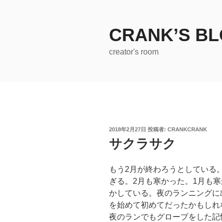
コ
ン
テ
CRANK’S B
ン
creator's room
ツ
へ
ス
キ
ッ
プ
投
2018年2月27日
投稿者:
CRANKCRANK
稿
サクラサク
日:
もう2月が終わろうとしている
ぎる。2月も寒かった。1月も寒
かしている。夜のランニングに
を始めて初めてだったかもしれ
夜のランでもグローブをした記