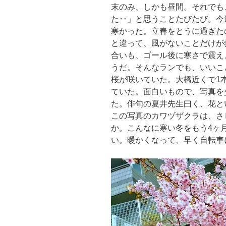
末のみ、しかも昼間。それでも
た‥」と思うことたびたび。今
寒かった。立春をとうに過ぎた
と違って、風がないことだけが
合いも、ゴール後に寒さで震え
うだ。そんなランでも、いいこ
桜が咲いていた。大橋近くで1
ていた。面白いもので、写真を
た。俳句の夏井先生曰く、花と
この写真のカワヅザクラは、さ
か。こんなに寒い冬をもう4ヶ
い。暖かくなって、早く自転車