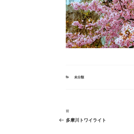
カ
未分類
テ
ゴ
リ
ー
投
過
前
稿
去
多摩川トワイライト
の
ナ
投