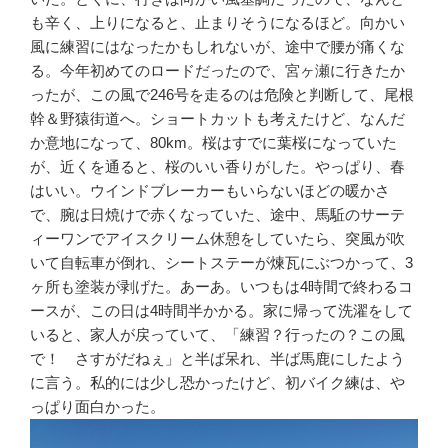
も辛く、上りになると、止まりそうになるほど。向かい
風に練習にはなったかもしれないが、途中で腰が痛くな
る。今年初めてのロードだったので、宮ヶ瀬に行きたか
ったが、この風で246号を走るのは危険と判断して、尾根
幹＆野猿街道へ。ショートカットも考えたけど、なんだ
か意地になって、80km。桜はすでに葉桜になっていた
が、近くを通ると、桜のいい香りがした。やっぱり、春
はいい。ウインドブレーカーもいらないほどの暖かさ
で、腕は日焼けで赤くなっていた、途中、馬駈のサーテ
ィーワンでアイスクリーム休憩をしていたら、突風が吹
いて自転車が倒れ、シートステーが煉瓦にぶつかって、3
ヶ所も塗装が剥げた。あーあ。いつもは4時間で終わるコ
ースが、この日は4時間半かかる。家に帰って洗濯をして
いると、家人が戻っていて、「練習？行ったの？この風
で！ さすがだねぇ」と半ば呆れ、半ば馬鹿にしたよう
に言う。私的には少し恐かったけど、初バイク練は、や
っぱり面白かった。