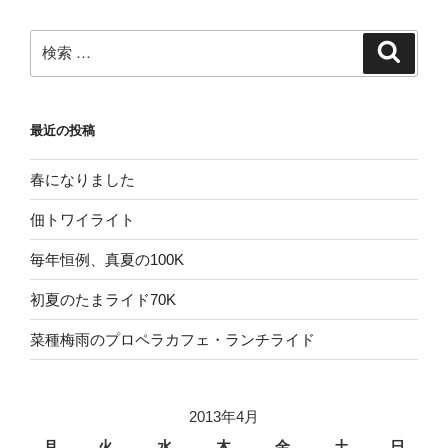
検
検
索
索:
最近の投稿
春になりました
佃トワイライト
毎年恒例、真夏の100K
初夏のたまライド70K
菜種梅雨のプロペラカフェ・ランチライド
2013年4月
月
火
水
木
金
土
日