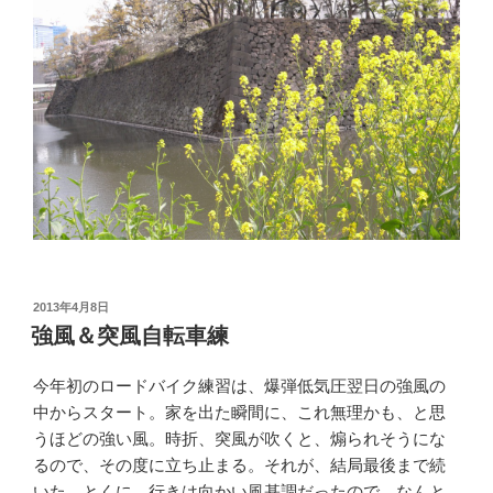
投
2013年4月8日
稿
強風＆突風自転車練
日:
今年初のロードバイク練習は、爆弾低気圧翌日の強風の
中からスタート。家を出た瞬間に、これ無理かも、と思
うほどの強い風。時折、突風が吹くと、煽られそうにな
るので、その度に立ち止まる。それが、結局最後まで続
いた。とくに、行きは向かい風基調だったので、なんと