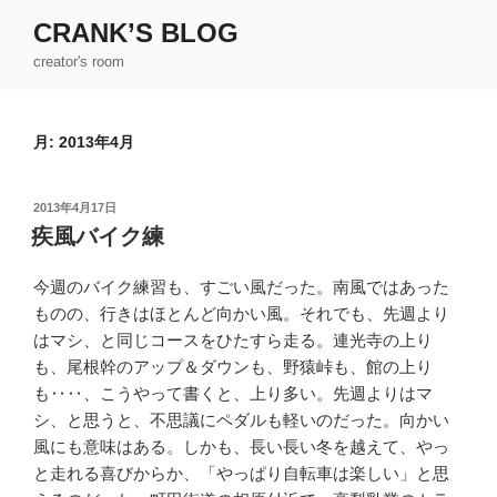
コ
CRANK’S BLOG
ン
creator's room
テ
ン
ツ
月:
2013年4月
へ
ス
キ
投
2013年4月17日
ッ
稿
疾風バイク練
日:
プ
今週のバイク練習も、すごい風だった。南風ではあった
ものの、行きはほとんど向かい風。それでも、先週より
はマシ、と同じコースをひたすら走る。連光寺の上り
も、尾根幹のアップ＆ダウンも、野猿峠も、館の上り
も‥‥、こうやって書くと、上り多い。先週よりはマ
シ、と思うと、不思議にペダルも軽いのだった。向かい
風にも意味はある。しかも、長い長い冬を越えて、やっ
と走れる喜びからか、「やっぱり自転車は楽しい」と思