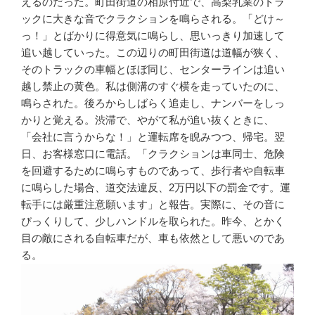
えるのだった。町田街道の相原付近で、高梨乳業のトラ
ックに大きな音でクラクションを鳴らされる。「どけ～
っ！」とばかりに得意気に鳴らし、思いっきり加速して
追い越していった。この辺りの町田街道は道幅が狭く、
そのトラックの車幅とほぼ同じ、センターラインは追い
越し禁止の黄色。私は側溝のすぐ横を走っていたのに、
鳴らされた。後ろからしばらく追走し、ナンバーをしっ
かりと覚える。渋滞で、やがて私が追い抜くときに、
「会社に言うからな！」と運転席を睨みつつ、帰宅。翌
日、お客様窓口に電話。「クラクションは車同士、危険
を回避するために鳴らすものであって、歩行者や自転車
に鳴らした場合、道交法違反、2万円以下の罰金です。運
転手には厳重注意願います」と報告。実際に、その音に
びっくりして、少しハンドルを取られた。昨今、とかく
目の敵にされる自転車だが、車も依然として悪いのであ
る。