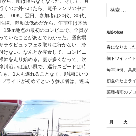
月から、雨は降らなくなった。そして、月
検
行くのに外へ出たら、電子レンジの中に
索:
、100K。翌日、参加者は20代、30代、
男性陣。湿度は低めだから、午前中は木陰
、15km地点の最初のコンビニで、全員が
最近の投稿
っていたことがあとでわかった。昼食場
サラダビュッフェを取りに行かない。冷
春になりまし
付けない。なんとか完食して、コンビニ
佃トワイライ
根幹を走り始める。雲が多くなって、吹
摩川沿いは追い風で、巡行スピードは時
毎年恒例、真夏の
mからも、1人も遅れることなく、順調にいつ
初夏のたまライ
ープライドが初めてという参加者は、達成
菜種梅雨のプ
月
火