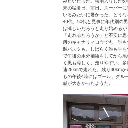
みたいだった。梅雨入りした6
末の猛暑日。前日、スーパーに
いるみたいに暑かった。どうなる
40代、50代と見事に年代別の
は涼しいだろうと走り始めるが
「走れるだろうか」と不安に思
所のキャナリィロウでも、誰も
製パスタも、しばらく誰も手を
で午後の水分補給をしてから尾
く風も涼しく、走りやすい。多
速28kmで走れた。残り30k
もの午後4時にはゴール。グル
感が大きかったようだ。