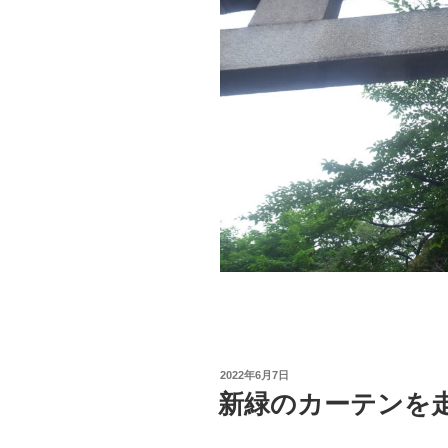
投
2022年6月7日
稿
新緑のカーテンを走
日: