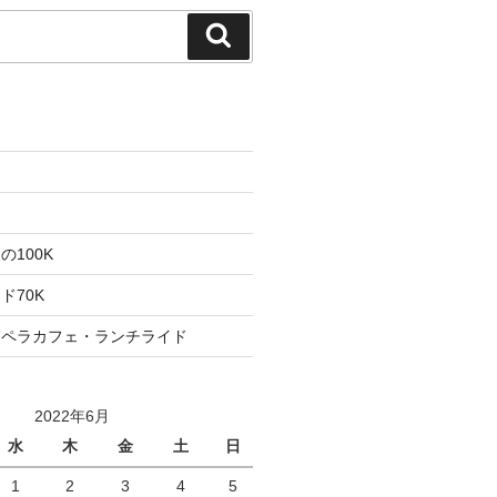
検
索
た
ト
100K
ド70K
ロペラカフェ・ランチライド
2022年6月
水
木
金
土
日
1
2
3
4
5