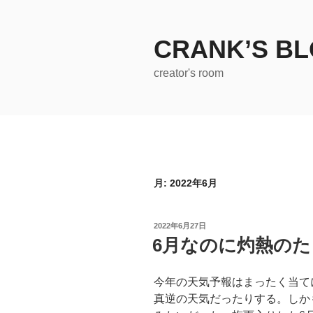
コ
ン
テ
CRANK’S B
ン
creator's room
ツ
へ
ス
キ
ッ
プ
月:
2022年6月
投
2022年6月27日
稿
6月なのに灼熱のた
日:
今年の天気予報はまったく当て
真逆の天気だったりする。しか