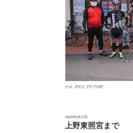
Exif_JPEG_PICTURE
投
2022年6月17日
稿
上野東照宮まで
日: