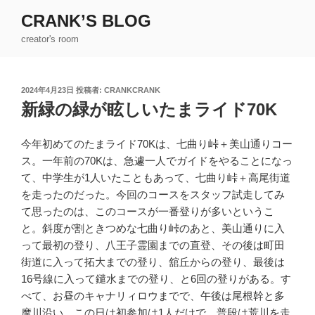
コ
CRANK’S BLOG
ン
creator's room
テ
ン
ツ
投
2024年4月23日
投稿者:
CRANKCRANK
へ
稿
新緑の緑が眩しいたまライド70K
ス
日:
キ
ッ
今年初めてのたまライド70Kは、七曲り峠＋美山通りコー
プ
ス。一年前の70Kは、急遽一人でガイドをやることになっ
て、中学生が1人いたこともあって、七曲り峠＋高尾街道
を走ったのだった。今回のコースをスタッフ試走してみ
て思ったのは、このコースが一番登りが多いというこ
と。斜度が割ときつめな七曲り峠のあと、美山通りに入
って最初の登り、八王子霊園までの直登、その後は町田
街道に入って拓大までの登り、舘丘からの登り、最後は
16号線に入って鑓水までの登り、と6回の登りがある。す
べて、お昼のキャナリィロウまでで、午後は尾根幹と多
摩川沿い。この日は初参加は1人だけで、普段は荒川を走