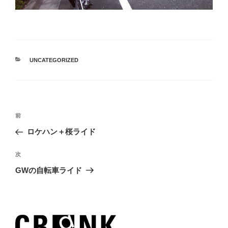
カ
UNCATEGORIZED
テ
ゴ
リ
ー
投
過
前
稿
去
ロケハン＋桜ライド
ナ
の
ビ
投
次
次
稿
ゲ
の
GWの自転車ライド
投
ー
稿
シ
ョ
ン