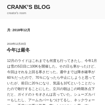
コ
CRANK’S BLOG
ン
creator's room
テ
ン
ツ
月:
2018年12月
へ
ス
キ
投
2018年12月20日
ッ
稿
今年は厳冬
日:
プ
12月のライドはこれまでも何度も行ってきたし、今年1月
は雪の5日目に100Kを開催した。その日も寒かったけど、
今回はそれを上回る寒さだった。週中までは降水確率が
60％だったので、70％になったら中止にしようと思って
いたが、前日に20％になり、気温も10℃ということだっ
たので敢行することにした。立川の朝はこの時期氷点下
だと、ガイドのトモオさんは言っていた。シューズカバ
ーもしたし、アームカバーもつけてるし、ネックウォー