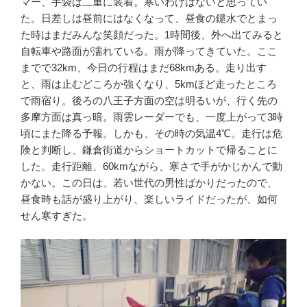
マー、手袋は二重に装着。寒いわけはないと思ってい
た。日差しは昼前にはなくなって、昼食の鑓水でとまっ
た時はまだみんな笑顔だった。1時間後、外へ出てみると
自転車や路面が濡れている。雨が降ってきていた。ここ
までで32km、今日の行程はまだ68kmある。走り出す
と、雨は止むどころか強くなり、5kmほど走ったところ
で雨宿り。後ろの八王子方面の空は明るいが、行く先の
多摩方面は真っ暗。雨雲レーダーでも、一度上がって3時
頃にまた降る予報。しかも、その時の気温4℃。走行は危
険と判断し、鎌倉街道からショートカットで帰ることに
した。走行距離、60kmながら、寒さで手がかじかんで動
かない。この日は、若い世代の男性ばかりだったので、
昼食時も話が盛り上がり、楽しいライドだったが、如何
せん寒すぎた。