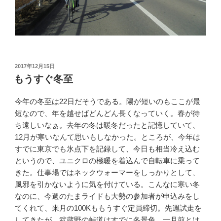
投
2017年12月15日
稿
もうすぐ冬至
日:
今年の冬至は22日だそうである。陽が短いのもここが最
短なので、年を越せばどんどん長くなっていく。春が待
ち遠しいなぁ。去年の冬は暖冬だったと記憶していて、
12月が寒いなんて思いもしなかった。ところが、今年は
すでに東京でも氷点下を記録して、今日も相当冷え込む
というので、ユニクロの極暖を着込んで自転車に乗って
きた。仕事場ではネックウォーマーをしっかりとして、
風邪を引かないように気を付けている。こんなに寒い冬
なのに、今週のたまライドも大勢の参加者が申込みをし
てくれて、来月の100Kももうすぐ定員締切。先週試走を
してきたが、武蔵野の峠道はすでに冬景色。一月前とは