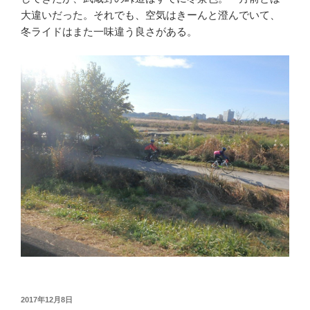
大違いだった。それでも、空気はきーんと澄んでいて、
冬ライドはまた一味違う良さがある。
投
2017年12月8日