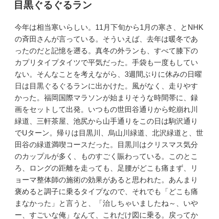
稿
目黒ぐるぐるラン
日:
今年は相当寒いらしい。11月下旬から1月の寒さ、とNHK
の斉田さんが言っている。そういえば、去年は暖冬であ
ったのだと記憶を遡る。真冬の外ランも、すべて膝下の
カプリタイプタイツで平気だった。手袋も一度もしてい
ない。そんなことを考えながら、3週間ぶりに休みの日曜
日は目黒ぐるぐるランに出かけた。風がなく、走りやす
かった。福岡国際マラソンが始まりそうな時間帯に、録
画をセットして出発。いつもの世田谷通りから蛇崩れ川
緑道、三軒茶屋、池尻から山手通りをこの日は駒沢通り
でUターン。帰りは目黒川、烏山川緑道、北沢緑道と、世
田谷の緑道満喫コースだった。目黒川はクリスマス気分
のカップルが多く、ものすごく賑わっている。このとこ
ろ、ロングの距離を走っても、足腰がどこも痛まず、リ
ョーマ整体師の施術の効果があると思われた。あんまり
褒めると調子に乗るタイプなので、それでも「どこも痛
まなかった」と言うと、「治しちゃいましたね～、いや
ー、すごいな俺」なんて、これだけ図に乗る。戻ってか