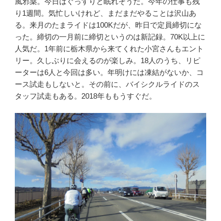
風邪薬。今日はぐっすりと眠れそうだ。今年の仕事も残
り1週間。気忙しいけれど、まだまだやることは沢山あ
る。来月のたまライドは100Kだが、昨日で定員締切にな
った。締切の一月前に締切というのは新記録。70K以上に
人気だ。1年前に栃木県から来てくれた小宮さんもエント
リー。久しぶりに会えるのが楽しみ。18人のうち、リピ
ーターは6人と今回は多い。年明けには凍結がないか、コ
ース試走もしないと。その前に、バイシクルライドのス
タッフ試走もある。2018年ももうすぐだ。