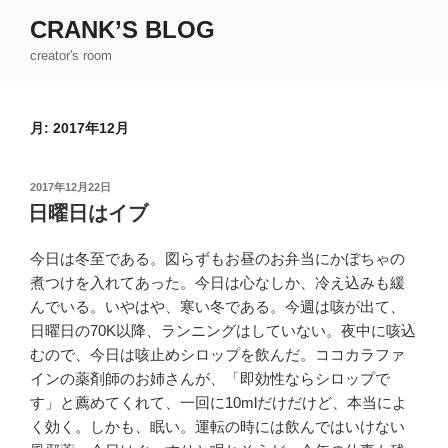
コ
CRANK’S BLOG
ン
creator's room
テ
ン
ツ
月:
2017年12月
へ
ス
キ
投
2017年12月22日
ッ
稿
日曜日はイブ
日:
プ
今日は冬至である。図らずもお昼のお弁当にかぼちゃの
煮つけを入れてあった。今日は心なしか、冷え込みも緩
んでいる。いやはや、寒い冬である。今週は咳が出て、
日曜日の70K以降、ランニングはしていない。夜中に咳込
むので、今日は咳止めシロップを飲んだ。ココカラファ
インの薬剤師のお姉さんが、「即効性ならシロップで
す」と薦めてくれて、一回に10mlだけだけど、本当によ
く効く。しかも、眠い。運転の時には飲んではいけない