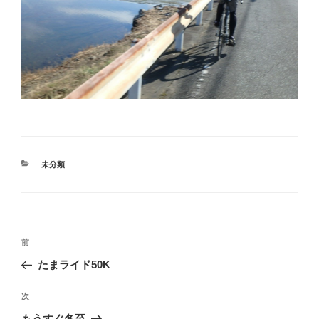
カ
未分類
テ
ゴ
リ
ー
投
過
前
稿
去
たまライド50K
ナ
の
ビ
投
次
次
稿
ゲ
の
もうすぐ冬至