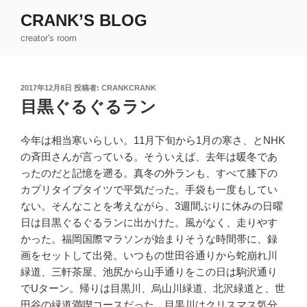
コ
CRANK’S BLOG
ン
creator's room
テ
ン
ツ
投
2017年12月8日
投稿者:
CRANKCRANK
へ
稿
目黒ぐるぐるラン
ス
日:
キ
ッ
今年は相当寒いらしい。11月下旬から1月の寒さ、とNHK
プ
の斉田さんが言っている。そういえば、去年は暖冬であ
ったのだと記憶を遡る。真冬の外ランも、すべて膝下の
カプリタイプタイツで平気だった。手袋も一度もしてい
ない。そんなことを考えながら、3週間ぶりに休みの日曜
日は目黒ぐるぐるランに出かけた。風がなく、走りやす
かった。福岡国際マラソンが始まりそうな時間帯に、録
画をセットして出発。いつもの世田谷通りから蛇崩れ川
緑道、三軒茶屋、池尻から山手通りをこの日は駒沢通り
でUターン。帰りは目黒川、烏山川緑道、北沢緑道と、世
田谷の緑道満喫コースだった。目黒川はクリスマス気分