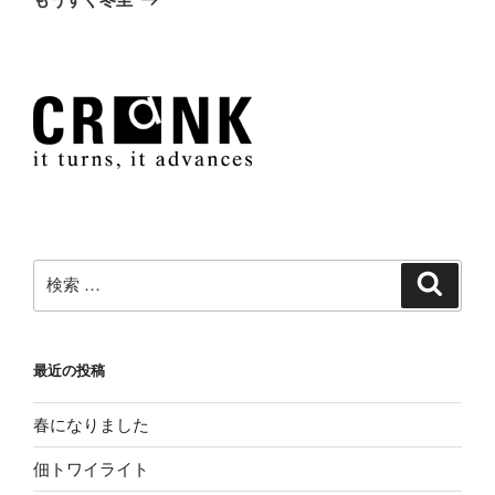
投
ー
稿
シ
ョ
ン
検
検
索
索:
最近の投稿
春になりました
佃トワイライト