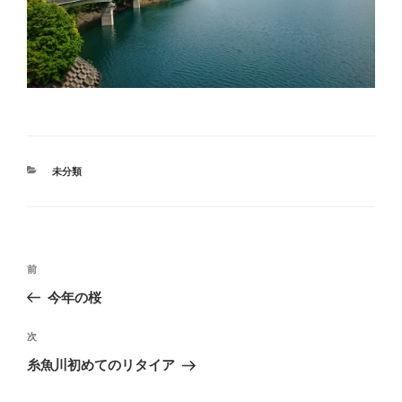
カ
未分類
テ
ゴ
リ
ー
投
過
前
稿
去
今年の桜
ナ
の
ビ
投
次
次
稿
ゲ
の
糸魚川初めてのリタイア
投
ー