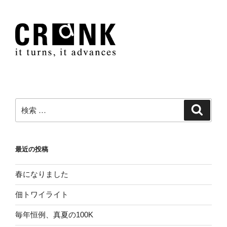
稿
シ
ョ
ン
検
検
索
索:
最近の投稿
春になりました
佃トワイライト
毎年恒例、真夏の100K