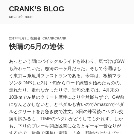
コ
CRANK’S BLOG
ン
creator's room
テ
ン
ツ
投
2017年5月9日
投稿者:
CRANKCRANK
へ
稿
快晴の5月の連休
ス
日:
キ
ッ
あっという間にバイシクルライドも終わり、気づけばGW
プ
も終わっていた。怒涛の一ヶ月だった。そして今週はも
う東京→糸魚川ファストランである。今年は、板橋マラ
ソンをDNSした3月下旬からロード練習を始めたものの、
走れたり、走れなかったりで、挙句の果ては、4月末の
100kmで左足のクリート摩耗により全然嵌らずで、GW前
になんとかしないと、とペダルも古いのでAmazonでペダ
ルとクリートをお急ぎ便で注文。3日の練習後にペダル交
換を試みるも、TIMEのペダルがどうしても外れず。しか
も、下りのブレーキ開放区間になるとギーギー音なりが
するので、緊急で店長に電話。「今、鶴峠の上なんです