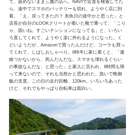
て、嵌めないまま三鷹の店へ。NAVIで近道を検索してた
ら、途中でスマホのバッテリーも切れ、ようやく店に到
着。「え、戻ってきたの？ 糸魚川の途中かと思った」と
店長が自分のLOOKクリートが着いた靴で乗って、「こり
ゃ、固いね。すごいテンションになってる」と、いろい
ろ直してくれて、ようやく楽に外れるようになった。く
どいようだが、Amazonで買ったんだけど。コーラも買っ
てくれて、しばしおしゃべり。6時半に家に着くと、「連
絡つかないから、死んだんだな。スマホも壊れるぐらい
の事故なんだな、と思った」と家人に言われ、8時間も帰
って来ないので、それも当然かと思われた。急いで晩御
飯の支度。この日の走行距離、120km。いろいろあった
けど、それでもやっぱり自転車は面白い。