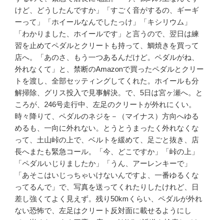
けど、どうしたんですか」「すごく音がするの、ギーギ
ーって」「ホイールなんでしたっけ」「キシリウム」
「わかりました、ホイールです」と言うので、翌日は練
習を止めてペダルとクリートも持って、鯛焼きを買って
店へ。「あのさ、もう一つあるんだけど。ペダルがね、
外れなくて」と、禁断のAmazonで買ったペダルとクリー
トを渡し、全部セッティングしてくれた。ホイールも分
解掃除、グリス投入で見事解決。で、5日は宮ヶ瀬へ。と
ころが、246号走行中、左足のクリートが外れにくい。
時々降りて、ペダルのネジを－（マイナス）方向へゆる
めるも、一向に外れない。とうとうまったく外れなくな
って、土山峠の上で、ベルトを緩めて、足ごと抜き、店
長へまたも緊急コール。「今、どこですか」「峠の上」
「ペダルいじりましたか」「うん、アーレンキーで」
「あそこはいじっちゃいけないんですよ、一番ゆるくな
ってるんで」で、写真を送ってくれたりしたけれど、日
差し強くてよく見えず。残り50kmくらい、ペダルが外れ
ない恐怖で、左足はクリート反対面に載せるようにし