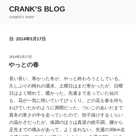
コ
CRANK’S BLOG
ン
creator's room
テ
ン
ツ
日:
2014年3月17日
へ
ス
キ
投
2014年3月17日
ッ
稿
やっとの春
日:
プ
長い長い、寒かった冬が、やっと終わろうとしている。
久しぶりの晴れの週末。土曜日はまだ寒かったが、日曜
日はよく晴れて、暖かった。先週まで走っていた仙川
も、花が一気に咲いていてびっくり。どの花も春を待ち
わびていたかのように満開だった。ついこのあいだまで
真冬の寒さの中を走っていたので、拍子抜けするくらい
の温かさだったが、体調のほうは真逆の絶不調。腰から
足先までの痛みがあって、よく走れない。先週の30km走