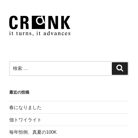
検
検
索
索:
最近の投稿
春になりました
佃トワイライト
毎年恒例、真夏の100K