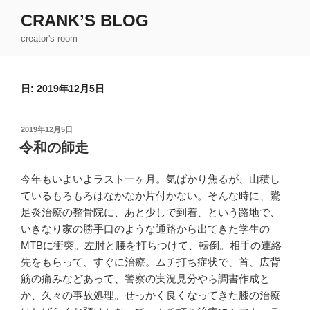
コ
CRANK’S BLOG
ン
creator's room
テ
ン
ツ
日:
2019年12月5日
へ
ス
キ
投
2019年12月5日
ッ
稿
令和の師走
日:
プ
今年もいよいよラスト一ヶ月。気ばかり焦るが、山積し
ているもろもろはなかなか片付かない。そんな時に、鵞
足炎治療の整骨院に、あと少しで到着、という路地で、
いきなり家の勝手口のような通路から出てきた学生の
MTBに衝突。左肘と腰を打ちつけて、転倒。相手の連絡
先をもらって、すぐに治療。ムチ打ち症状で、首、広背
筋の痛みなどあって、警察の実況見分やら調書作成と
か、久々の事故処理。せっかく良くなってきた膝の治療