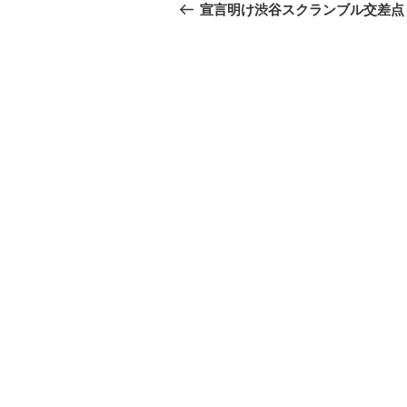
稿
去
宣言明け渋谷スクランブル交差点
の
ナ
投
ビ
稿
ゲ
ー
シ
ョ
ン