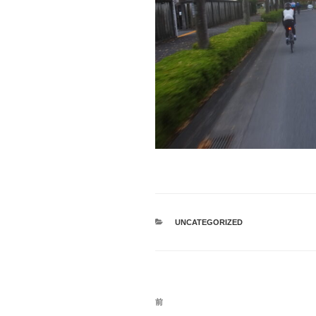
カ
UNCATEGORIZED
テ
ゴ
リ
ー
投
過
前