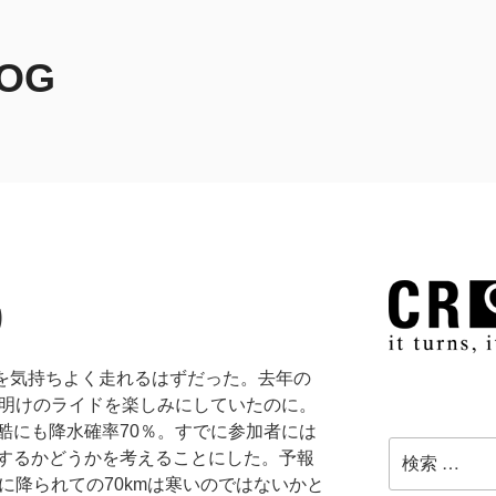
LOG
り
野を気持ちよく走れるはずだった。去年の
言明けのライドを楽しみにしていたのに。
酷にも降水確率70％。すでに参加者には
検
するかどうかを考えることにした。予報
索:
に降られての70kmは寒いのではないかと