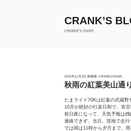
コ
ン
テ
CRANK’S B
ン
creator's room
ツ
へ
ス
キ
ッ
プ
投
2021年11月2日
投稿者:
CRANKCRANK
稿
秋雨の紅葉美山通
日:
たまライド70Kは紅葉の武蔵
10月が絶好の行楽日和で、宣
前日夜になって、天気予報は残
連絡できず、当日、現地で走行
では雨は11時から夕方まで。雨