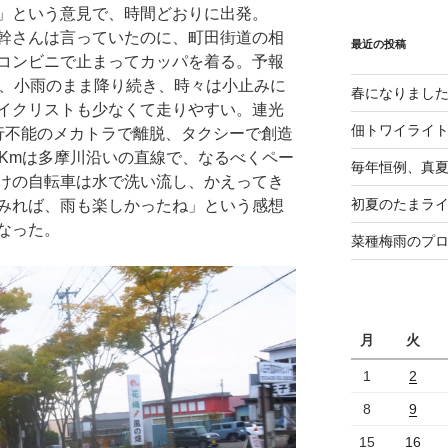
」という意見で、時間どおりに出発。
幹さんは言っていたのに、町田街道の相
最近の投稿
コンビニで止まってカッパを着る。予報
も、小雨のまま降り続き、時々は小止みに
春になりまし
イクリストも少なくて走りやすい。連光
佃トワイライ
行不能のメカトラで離脱、タクシーで創造
0Kmは多摩川沿いの直線で、なるべくペー
毎年恒例、真夏の
けの自転車は水で洗い流し、かえってき
初夏のたまライ
みれば、雨も楽しかったね」という感想
なった。
菜種梅雨のプ
月
火
1
2
8
9
15
16