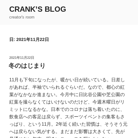
コ
CRANK’S BLOG
ン
creator's room
テ
ン
ツ
日:
2021年11月22日
へ
ス
キ
投
2021年11月22日
ッ
稿
冬のはじまり
日:
プ
11月も下旬になったが、暖かい日が続いている。日差し
があれば、半袖でいられるぐらいだ。なので、都心の紅
葉がなかなか進まない。今月中に日比谷公園や芝公園の
紅葉を撮らなくてはいけないのだけど、今週木曜日がリ
ミットになるかな。日本でのコロナは落ち着いたのに、
飲食店への客足は戻らず、スポーツイベントの集客もさ
っぱり、という11月。2年近く続いた習慣は、そうそう元
へは戻らない気がする。まだまだ影響は大きくて、先が