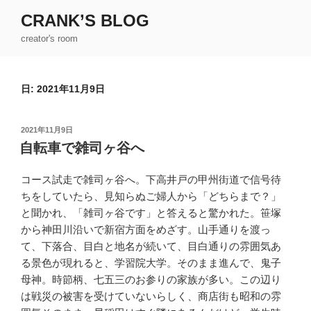
コ
CRANK’S BLOG
ン
creator's room
テ
ン
ツ
日:
2021年11月9日
へ
ス
キ
投
2021年11月9日
ッ
稿
自転車で雑司ヶ谷へ
日:
プ
コース試走で雑司ヶ谷へ。下高井戸の甲州街道で信号待
ちをしていたら、見知らぬご婦人から「どちらまで？」
と聞かれ、「雑司ヶ谷です」と答えると驚かれた。笹塚
から神田川沿いで新宿方面をめざす。山手通りを渡っ
て、下落合、目白と地名が続いて、目白通りの雰囲気あ
る景色が現れると、学習院大学。そのまま進んで、鬼子
母神。時節柄、七五三のお参りの家族が多い。この辺り
は戦災の被害を受けていないらしく、商店街も昭和の雰