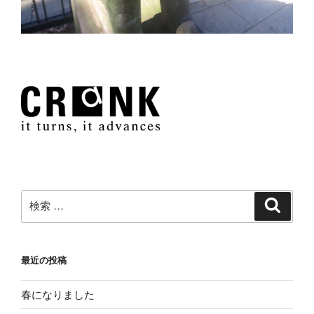
検
検
索
索:
最近の投稿
春になりました