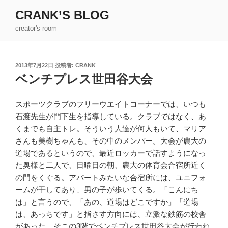
コ
CRANK’S BLOG
ン
creator's room
テ
ン
ツ
投
2013年7月22日
投稿者:
CRANK
へ
稿
ベンチプレス世田谷大会
ス
日:
キ
ッ
スポーツクラブのフリーウエイトコーナーでは、いつも
プ
石渡先生が門下生を指導している。クラブではなく、あ
くまでも自主トレ。そういう人達が何人もいて、マリア
さんも美樹ちゃんも、その中のメンバー。大会が農大の
道場であるというので、最近ロッカーで話すようになっ
た奥様と二人で、日曜日の朝、農大の体育会合宿所近く
の門をくぐる。アパートみたいな合宿所には、ユニフォ
ームが干してあり、男の子が歩いてくる。「こんにち
は」と言うので、「あの、道場はどこですか」「道場
は、あっちです」と指さす方向には、立派な鉄筋の校舎
があった。そこの3階でベンチプレス世田谷大会が行われ