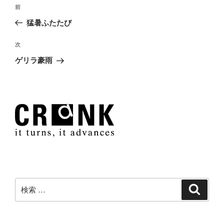
投
過
前
稿
去
猛暑ふたたび
ナ
の
ビ
投
次
次
稿
ゲ
の
ゲリラ豪雨
投
ー
稿
シ
ョ
ン
検
検
索
索: