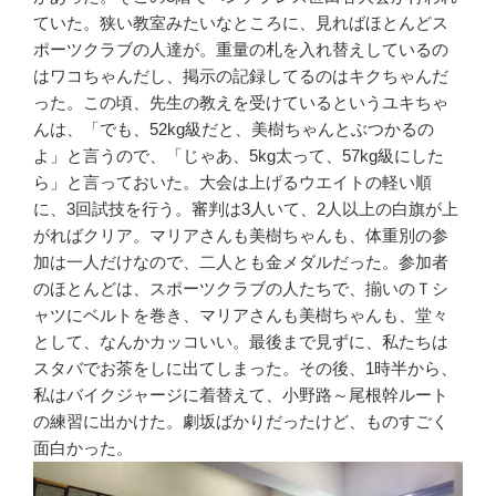
ていた。狭い教室みたいなところに、見ればほとんどス
ポーツクラブの人達が。重量の札を入れ替えしているの
はワコちゃんだし、掲示の記録してるのはキクちゃんだ
った。この頃、先生の教えを受けているというユキちゃ
んは、「でも、52kg級だと、美樹ちゃんとぶつかるの
よ」と言うので、「じゃあ、5kg太って、57kg級にした
ら」と言っておいた。大会は上げるウエイトの軽い順
に、3回試技を行う。審判は3人いて、2人以上の白旗が上
がればクリア。マリアさんも美樹ちゃんも、体重別の参
加は一人だけなので、二人とも金メダルだった。参加者
のほとんどは、スポーツクラブの人たちで、揃いのＴシ
ャツにベルトを巻き、マリアさんも美樹ちゃんも、堂々
として、なんかカッコいい。最後まで見ずに、私たちは
スタバでお茶をしに出てしまった。その後、1時半から、
私はバイクジャージに着替えて、小野路～尾根幹ルート
の練習に出かけた。劇坂ばかりだったけど、ものすごく
面白かった。