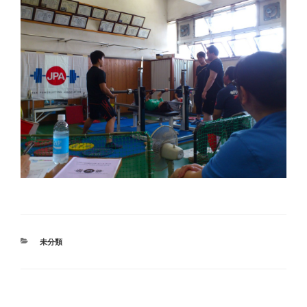
カ
未分類
テ
ゴ
リ
ー