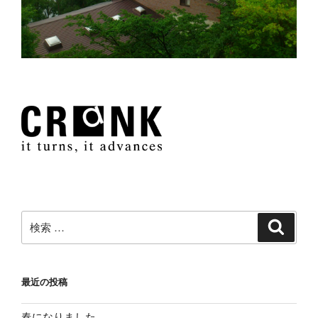
検
検
索
索:
最近の投稿
春になりました