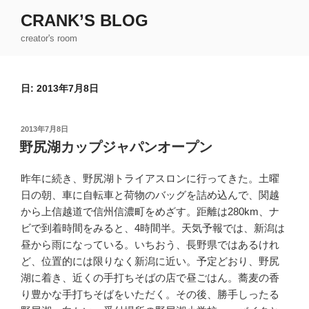
コ
CRANK’S BLOG
ン
creator's room
テ
ン
ツ
日:
2013年7月8日
へ
ス
キ
投
2013年7月8日
ッ
稿
野尻湖カップジャパンオープン
日:
プ
昨年に続き、野尻湖トライアスロンに行ってきた。土曜
日の朝、車に自転車と荷物のバッグを詰め込んで、関越
から上信越道で信州信濃町をめざす。距離は280km、ナ
ビで到着時間をみると、4時間半。天気予報では、新潟は
昼から雨になっている。いちおう、長野県ではあるけれ
ど、位置的には限りなく新潟に近い。予定どおり、野尻
湖に着き、近くの手打ちそばの店で昼ごはん。蕎麦の香
り豊かな手打ちそばをいただく。その後、勝手しったる