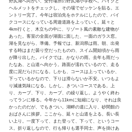
野尻湖へ向かい、受付場所の野尻湖小学校へ。バイクと
ヘルメットをチェックし、その場でゼッケンを貼る。エ
ントリー完了。今年は宿泊先をホテルにしたので、バイ
クコースになっている周遊道路を上っていく。延々と
4km行くと、木立ちの中に、リゾート風の素敵な建物が
あった。客室の全面が湖面に面した、一面のガラス窓。
湖を見ながら、準備。予報では、新潟県は雨。朝、出発
する時はまだ曇り空だったものの、スイム開始頃から雨
が降り出した。バイクでは、かなりの雨。去年も雨だっ
たなあ、と山道へ向かう。路面が濡れているので、走る
度に泥だらけになる。しかも、コースは上っているか、
下っているかなので、下りは滑らないか不安。いつもよ
り減速気味になる。しかし、きついコースである。上
り、カーブ、下り、カーブ、の繰り返し。ようやく終わ
ってランに移る。今年から11kmに短縮になり、それは良
かったのだが、でもきつい。湖畔の道に入り、砂間館の
おばさんに挨拶。ここから、延々と山道を上る。長い長
い上り。一度下って、また登って、下って、というコー
ス。折り返しなので、行も帰りも選手同士、声を掛けあ