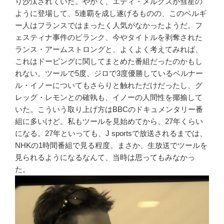
り沙汰されていた。やがて、エディ・メルクスが彗星の
ように登場して、5連覇を成し遂げるものの、このベルギ
ー人はフランスではまったく人気がなかったようだ。フ
ェスティナ事件のビランク、今やタイトルを剥奪された
ランス・アームストロングと、よくよく考えてみれば、
これはドーピングに関してまとめた番組だったのかもし
れない。ツールで5度、ジロで3度優勝しているベルナー
ル・イノーについてもさらりと触れただけだったし、グ
レッグ・レモンとの確執も、イノーの人間性を揶揄して
いた。こういう取り上げ方はBBCのドキュメンタリー番
組に多いけど。私もツールを見始めてから、27年くらい
になる。27年といっても、J sportsで放送されるまでは、
NHKの1時間番組で見る程度。まさか、生放送でツールを
見られるようになるなんて、当時は思ってもみなかっ
た。