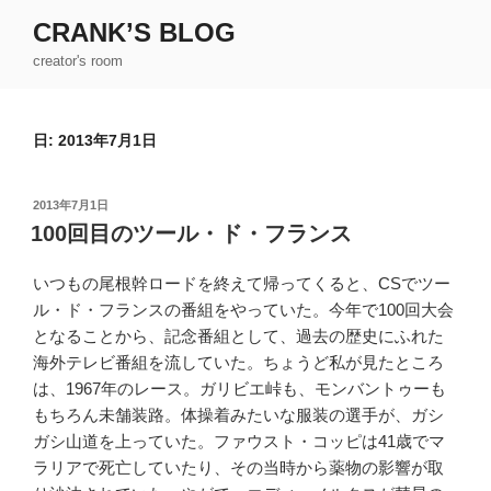
コ
CRANK’S BLOG
ン
creator's room
テ
ン
ツ
日:
2013年7月1日
へ
ス
キ
投
2013年7月1日
ッ
稿
100回目のツール・ド・フランス
日:
プ
いつもの尾根幹ロードを終えて帰ってくると、CSでツー
ル・ド・フランスの番組をやっていた。今年で100回大会
となることから、記念番組として、過去の歴史にふれた
海外テレビ番組を流していた。ちょうど私が見たところ
は、1967年のレース。ガリビエ峠も、モンバントゥーも
もちろん未舗装路。体操着みたいな服装の選手が、ガシ
ガシ山道を上っていた。ファウスト・コッピは41歳でマ
ラリアで死亡していたり、その当時から薬物の影響が取