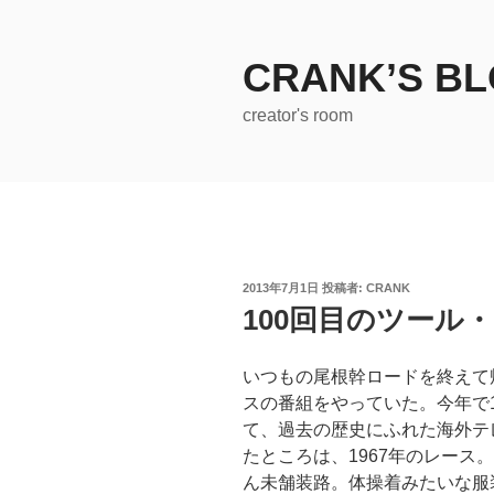
コ
ン
テ
CRANK’S B
ン
creator's room
ツ
へ
ス
キ
ッ
プ
投
2013年7月1日
投稿者:
CRANK
稿
100回目のツール
日:
いつもの尾根幹ロードを終えて
スの番組をやっていた。今年で
て、過去の歴史にふれた海外テ
たところは、1967年のレース
ん未舗装路。体操着みたいな服