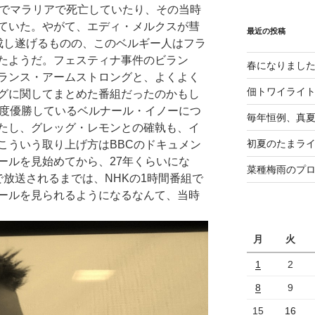
歳でマラリアで死亡していたり、その当時
ていた。やがて、エディ・メルクスが彗
最近の投稿
成し遂げるものの、このベルギー人はフラ
たようだ。フェスティナ事件のビラン
春になりまし
ランス・アームストロングと、よくよく
佃トワイライ
グに関してまとめた番組だったのかもし
3度優勝しているベルナール・イノーにつ
毎年恒例、真夏の
たし、グレッグ・レモンとの確執も、イ
初夏のたまライ
こういう取り上げ方はBBCのドキュメン
ールを見始めてから、27年くらいにな
菜種梅雨のプ
tsで放送されるまでは、NHKの1時間番組で
ールを見られるようになるなんて、当時
月
火
1
2
8
9
15
16