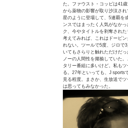
た。ファウスト・コッピは41
から薬物の影響が取り沙汰され
星のように登場して、5連覇を
ンスではまったく人気がなかっ
ク、今やタイトルを剥奪された
考えてみれば、これはドーピン
れない。ツールで5度、ジロで
いてもさらりと触れただけだっ
ノーの人間性を揶揄していた。
タリー番組に多いけど。私もツ
る。27年といっても、J spor
見る程度。まさか、生放送でツ
は思ってもみなかった。