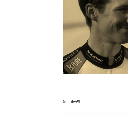
カ
未分類
テ
ゴ
リ
ー