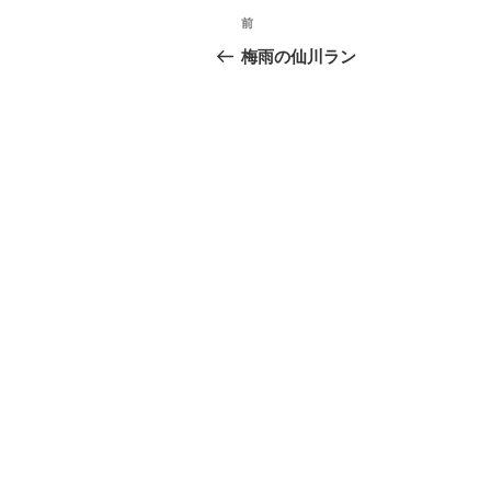
投
過
前
稿
去
梅雨の仙川ラン
の
ナ
投
ビ
稿
ゲ
ー
シ
ョ
ン