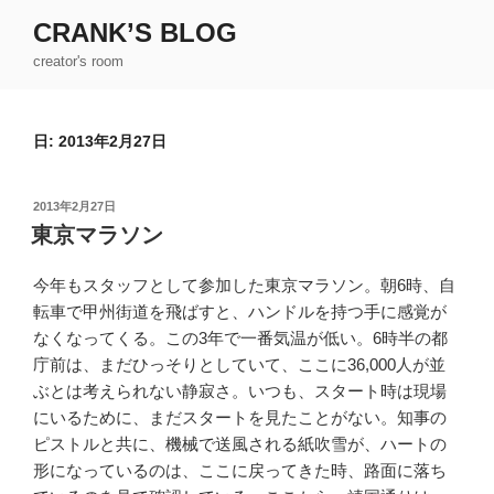
コ
CRANK’S BLOG
ン
creator's room
テ
ン
ツ
日:
2013年2月27日
へ
ス
キ
投
2013年2月27日
ッ
稿
東京マラソン
日:
プ
今年もスタッフとして参加した東京マラソン。朝6時、自
転車で甲州街道を飛ばすと、ハンドルを持つ手に感覚が
なくなってくる。この3年で一番気温が低い。6時半の都
庁前は、まだひっそりとしていて、ここに36,000人が並
ぶとは考えられない静寂さ。いつも、スタート時は現場
にいるために、まだスタートを見たことがない。知事の
ピストルと共に、機械で送風される紙吹雪が、ハートの
形になっているのは、ここに戻ってきた時、路面に落ち