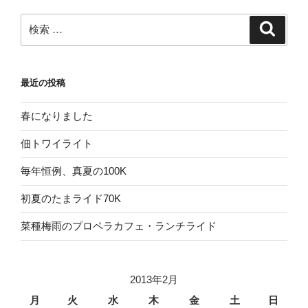
検
検
索
索:
最近の投稿
春になりました
佃トワイライト
毎年恒例、真夏の100K
初夏のたまライド70K
菜種梅雨のプロペラカフェ・ランチライド
2013年2月
月
火
水
木
金
土
日