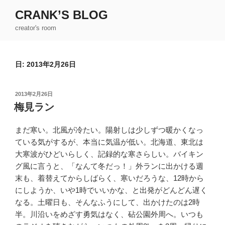
コ
CRANK’S BLOG
ン
creator's room
テ
ン
ツ
日:
2013年2月26日
へ
ス
キ
投
2013年2月26日
ッ
稿
梅見ラン
日:
プ
まだ寒い。北風が冷たい。陽射しは少しずつ暖かくなっ
ている気がするが、本当に気温が低い。北海道、東北は
大寒波がひどいらしく、記録的な寒さらしい。バイキン
グ風に言うと、「なんて冬だっ！」外ランに出かける週
末も、着替えてからしばらく、寒いだろうな、12時から
にしようか、いや1時でいいかな、と出発がどんどん遅く
なる。土曜日も、そんなふうにして、出かけたのは2時
半。川沿いをめざす勇気はなく、砧公園外周へ。いつも