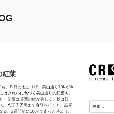
LOG
の紅葉
ドも、昨日の七曲り峠＋美山通り70Kが今
末にはきれいに色づく美山通りの紅葉も、
きた。初夏は若葉の緑が美しく、秋は紅
検
ス。八王子霊園まで直登を行くと、高尾
索:
る。2週間前に100Kで走った時より、