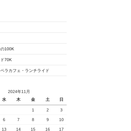
た
ト
100K
ド70K
ロペラカフェ・ランチライド
2024年11月
水
木
金
土
日
1
2
3
6
7
8
9
10
13
14
15
16
17