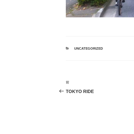
カ
UNCATEGORIZED
テ
ゴ
リ
ー
投
過
前
稿
去
TOKYO RIDE
の
ナ
投
ビ
稿
ゲ
ー