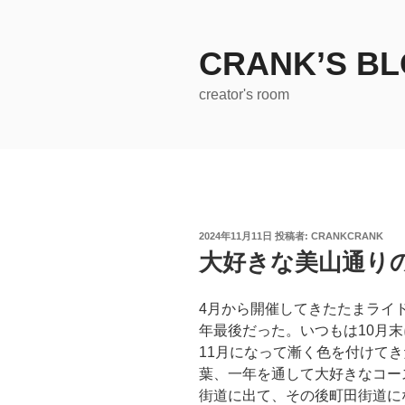
コ
ン
テ
CRANK’S B
ン
creator's room
ツ
へ
ス
キ
ッ
プ
投
2024年11月11日
投稿者:
CRANKCRANK
稿
大好きな美山通り
日:
4月から開催してきたたまライ
年最後だった。いつもは10月
11月になって漸く色を付けて
葉、一年を通して大好きなコー
街道に出て、その後町田街道にな