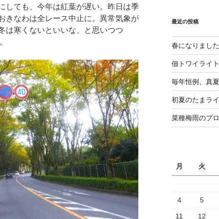
にしても、今年は紅葉が遅い。昨日は季
おきなわは全レース中止に。異常気象が
最近の投稿
冬は寒くないといいな、と思いつつ
中。
春になりまし
佃トワイライ
毎年恒例、真夏の
初夏のたまライ
菜種梅雨のプ
月
火
4
5
11
12