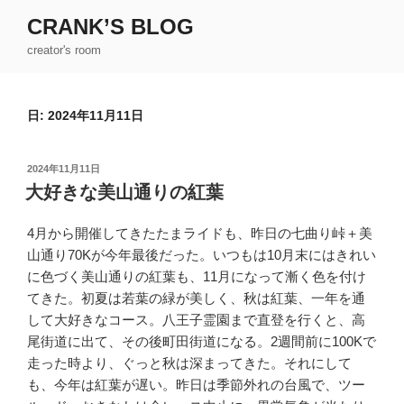
コ
CRANK’S BLOG
ン
creator's room
テ
ン
ツ
日:
2024年11月11日
へ
ス
キ
投
2024年11月11日
ッ
稿
大好きな美山通りの紅葉
日:
プ
4月から開催してきたたまライドも、昨日の七曲り峠＋美
山通り70Kが今年最後だった。いつもは10月末にはきれい
に色づく美山通りの紅葉も、11月になって漸く色を付け
てきた。初夏は若葉の緑が美しく、秋は紅葉、一年を通
して大好きなコース。八王子霊園まで直登を行くと、高
尾街道に出て、その後町田街道になる。2週間前に100Kで
走った時より、ぐっと秋は深まってきた。それにして
も、今年は紅葉が遅い。昨日は季節外れの台風で、ツー