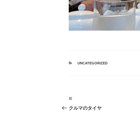
カ
UNCATEGORIZED
テ
ゴ
リ
ー
投
過
前
稿
去
クルマのタイヤ
の
ナ
投
ビ
稿