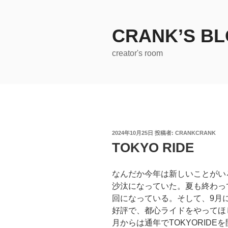
コ
ン
テ
CRANK’S B
ン
creator's room
ツ
へ
ス
キ
ッ
プ
投
2024年10月25日
投稿者:
CRANKCRANK
稿
TOKYO RIDE
日:
なんだか今年は新しいことがい
沙汰になっていた。夏も終わっ
回になっている。そして、9月
好評で、都心ライドをやってほ
月からは通年でTOKYORID