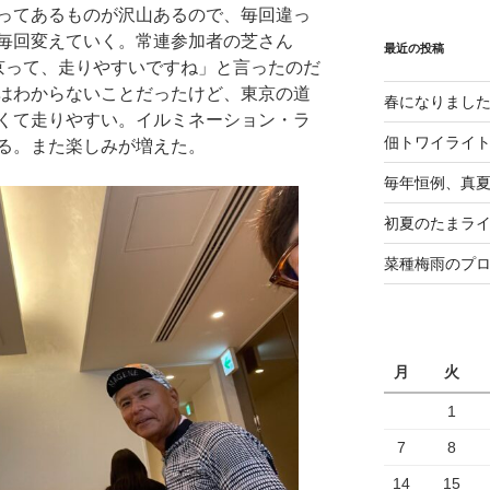
ってあるものが沢山あるので、毎回違っ
毎回変えていく。常連参加者の芝さん
最近の投稿
京って、走りやすいですね」と言ったのだ
はわからないことだったけど、東京の道
春になりまし
くて走りやすい。イルミネーション・ラ
佃トワイライ
る。また楽しみが増えた。
毎年恒例、真夏の
初夏のたまライ
菜種梅雨のプ
月
火
1
7
8
14
15