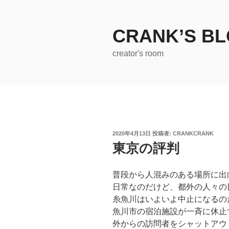
コ
ン
テ
CRANK’S B
ン
creator's room
ツ
へ
ス
キ
ッ
プ
投
2020年4月13日
投稿者:
CRANKCRANK
稿
東京の評判
日:
普段から人混みのある場所に出
日常なのだけど、都外の人々の
糸魚川はいよいよ中止になるの
魚川市の宿泊施設が一斉に休止
外からの訪問者をシャットアウ