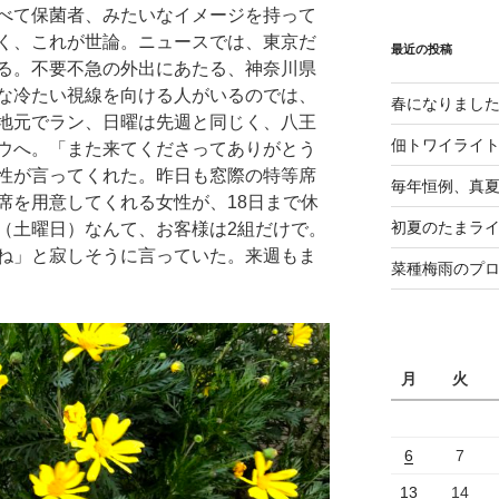
べて保菌者、みたいなイメージを持って
く、これが世論。ニュースでは、東京だ
最近の投稿
る。不要不急の外出にあたる、神奈川県
な冷たい視線を向ける人がいるのでは、
春になりまし
地元でラン、日曜は先週と同じく、八王
佃トワイライ
ウへ。「また来てくださってありがとう
性が言ってくれた。昨日も窓際の特等席
毎年恒例、真夏の
席を用意してくれる女性が、18日まで休
初夏のたまライ
（土曜日）なんて、お客様は2組だけで。
ね」と寂しそうに言っていた。来週もま
菜種梅雨のプ
月
火
6
7
13
14