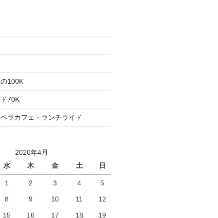
た
ト
100K
ド70K
ロペラカフェ・ランチライド
2020年4月
水
木
金
土
日
1
2
3
4
5
8
9
10
11
12
15
16
17
18
19