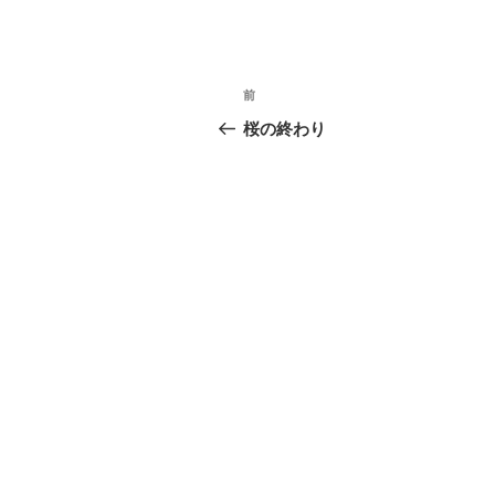
投
過
前
稿
去
桜の終わり
の
ナ
投
ビ
稿
ゲ
ー
シ
ョ
ン