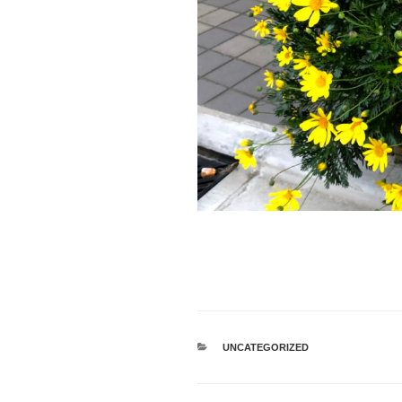
カ
UNCATEGORIZED
テ
ゴ
リ