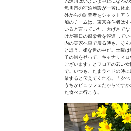
糸魚川はいよいよ中止になるの
魚川市の宿泊施設が一斉に休止
外からの訪問者をシャットアウ
加のチームは、東京在住者はす
いると言っていた。大げさでな
けが毎日の感染者を報道してい
内の実家へ車で戻る時も、そん
と思う。嫌な世の中だ。土曜は
子の峠を登って、キャナリィロ
ございます」とフロアの若い女
で。いつも、たまライドの時に
業すると伝えてくれる。「夕べ
うちがビュッフェだからですか
た食べに行こう。