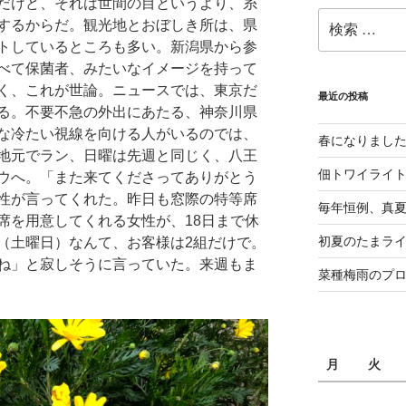
だけど、それは世間の目というより、糸
検
するからだ。観光地とおぼしき所は、県
索:
トしているところも多い。新潟県から参
べて保菌者、みたいなイメージを持って
く、これが世論。ニュースでは、東京だ
最近の投稿
る。不要不急の外出にあたる、神奈川県
な冷たい視線を向ける人がいるのでは、
春になりまし
地元でラン、日曜は先週と同じく、八王
佃トワイライ
ウへ。「また来てくださってありがとう
性が言ってくれた。昨日も窓際の特等席
毎年恒例、真夏の
席を用意してくれる女性が、18日まで休
初夏のたまライ
（土曜日）なんて、お客様は2組だけで。
ね」と寂しそうに言っていた。来週もま
菜種梅雨のプ
月
火