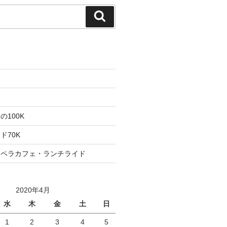
検
索
た
ト
100K
ド70K
ロペラカフェ・ランチライド
2020年4月
水
木
金
土
日
1
2
3
4
5