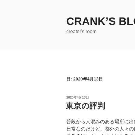
コ
ン
テ
CRANK’S B
ン
creator's room
ツ
へ
ス
キ
ッ
プ
日:
2020年4月13日
投
2020年4月13日
稿
東京の評判
日:
普段から人混みのある場所に出
日常なのだけど、都外の人々の