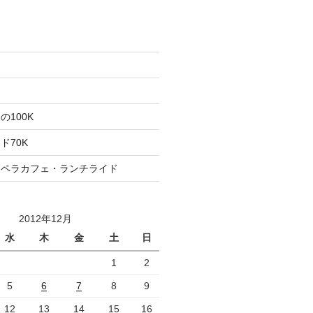
た
ト
100K
ド70K
ロペラカフェ・ランチライド
2012年12月
水
木
金
土
日
1
2
5
6
7
8
9
12
13
14
15
16