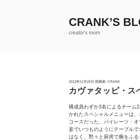
コ
ン
テ
CRANK’S B
ン
creator's room
ツ
へ
ス
キ
ッ
プ
投
2012年12月25日
投稿者:
CRANK
稿
カヴァタッピ・ス
日:
構成員わずか3名によるチーム
かれたスペシャルメニューは、
コースだった。パイレーツ・オ
姿でいつものようにテーブルで
はなく、黙々と厨房で腕をふる