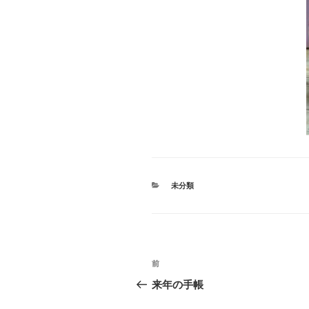
カ
未分類
テ
ゴ
リ
ー
投
過
前
稿
去
来年の手帳
の
ナ