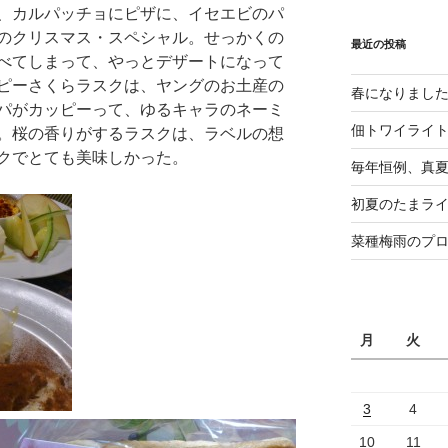
、カルパッチョにピザに、イセエビのパ
のクリスマス・スペシャル。せっかくの
最近の投稿
べてしまって、やっとデザートになって
ピーさくらラスクは、ヤングのお土産の
春になりまし
パがカッピーって、ゆるキャラのネーミ
佃トワイライ
。桜の香りがするラスクは、ラベルの想
クでとても美味しかった。
毎年恒例、真夏の
初夏のたまライ
菜種梅雨のプ
月
火
3
4
10
11