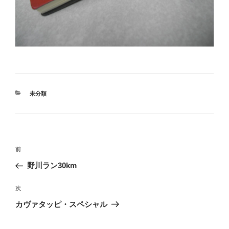
カ
未分類
テ
ゴ
リ
ー
投
過
前
稿
去
野川ラン30km
ナ
の
ビ
投
次
次
稿
ゲ
の
カヴァタッピ・スペシャル
投
ー
稿