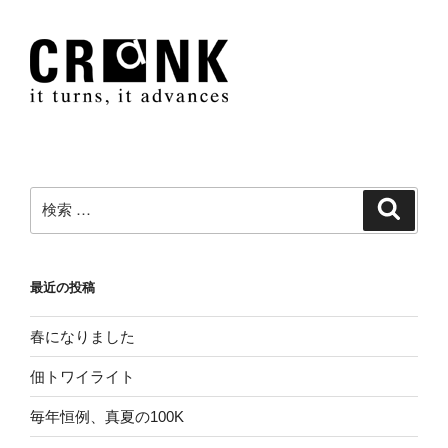
シ
ョ
ン
検
検
索
索:
最近の投稿
春になりました
佃トワイライト
毎年恒例、真夏の100K