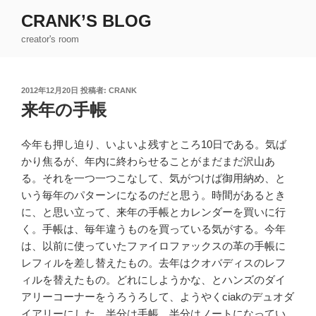
コ
CRANK’S BLOG
ン
creator's room
テ
ン
ツ
投
2012年12月20日
投稿者:
CRANK
へ
稿
来年の手帳
ス
日:
キ
ッ
今年も押し迫り、いよいよ残すところ10日である。気ば
プ
かり焦るが、年内に終わらせることがまだまだ沢山あ
る。それを一つ一つこなして、気がつけば御用納め、と
いう毎年のパターンになるのだと思う。時間があるとき
に、と思い立って、来年の手帳とカレンダーを買いに行
く。手帳は、毎年違うものを買っている気がする。今年
は、以前に使っていたファイロファックスの革の手帳に
レフィルを差し替えたもの。去年はクオバディスのレフ
ィルを替えたもの。どれにしようかな、とハンズのダイ
アリーコーナーをうろうろして、ようやくciakのデュオダ
イアリーにした。半分は手帳、半分はノートになってい