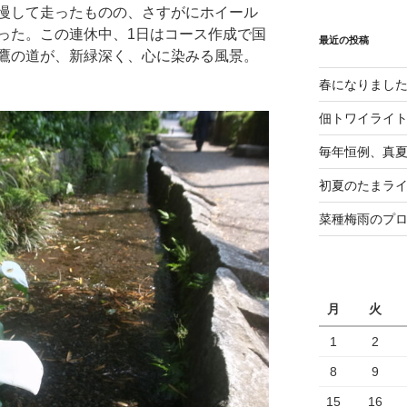
慢して走ったものの、さすがにホイール
った。この連休中、1日はコース作成で国
最近の投稿
鷹の道が、新緑深く、心に染みる風景。
春になりまし
佃トワイライ
毎年恒例、真夏の
初夏のたまライ
菜種梅雨のプ
月
火
1
2
8
9
15
16