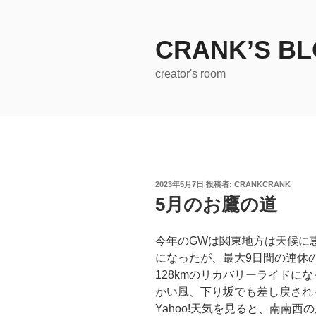
コ
ン
テ
CRANK’S B
ン
creator's room
ツ
へ
ス
キ
ッ
プ
投
2023年5月7日
投稿者:
CRANKCRANK
稿
5月のお鷹の道
日:
今年のGWは関東地方は天候に
になったが、最大9日間の連休
128kmのリカバリーライドに
かい風、下り坂でも差し戻され
Yahoo!天気を見ると、南南