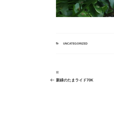
カ
UNCATEGORIZED
テ
ゴ
リ
ー
投
過
前
稿
去
新緑のたまライド70K
の
ナ
投
ビ
稿
ゲ