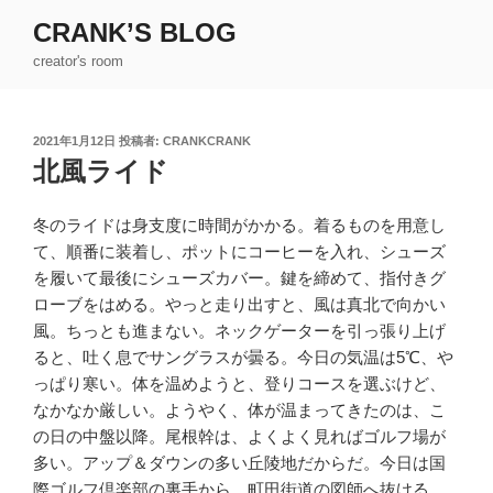
コ
CRANK’S BLOG
ン
creator's room
テ
ン
ツ
投
2021年1月12日
投稿者:
CRANKCRANK
へ
稿
北風ライド
ス
日:
キ
ッ
冬のライドは身支度に時間がかかる。着るものを用意し
プ
て、順番に装着し、ポットにコーヒーを入れ、シューズ
を履いて最後にシューズカバー。鍵を締めて、指付きグ
ローブをはめる。やっと走り出すと、風は真北で向かい
風。ちっとも進まない。ネックゲーターを引っ張り上げ
ると、吐く息でサングラスが曇る。今日の気温は5℃、や
っぱり寒い。体を温めようと、登りコースを選ぶけど、
なかなか厳しい。ようやく、体が温まってきたのは、こ
の日の中盤以降。尾根幹は、よくよく見ればゴルフ場が
多い。アップ＆ダウンの多い丘陵地だからだ。今日は国
際ゴルフ倶楽部の裏手から、町田街道の図師へ抜ける。