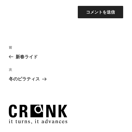
投
過
前
稿
去
新春ライド
ナ
の
ビ
投
次
次
稿
ゲ
の
冬のピラティス
投
ー
稿
シ
ョ
ン