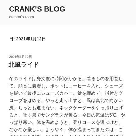
コ
CRANK’S BLOG
ン
creator's room
テ
ン
ツ
日:
2021年1月12日
へ
ス
キ
投
2021年1月12日
ッ
稿
北風ライド
日:
プ
冬のライドは身支度に時間がかかる。着るものを用意し
て、順番に装着し、ポットにコーヒーを入れ、シューズ
を履いて最後にシューズカバー。鍵を締めて、指付きグ
ローブをはめる。やっと走り出すと、風は真北で向かい
風。ちっとも進まない。ネックゲーターを引っ張り上げ
ると、吐く息でサングラスが曇る。今日の気温は5℃、や
っぱり寒い。体を温めようと、登りコースを選ぶけど、
なかなか厳しい。ようやく、体が温まってきたのは、こ