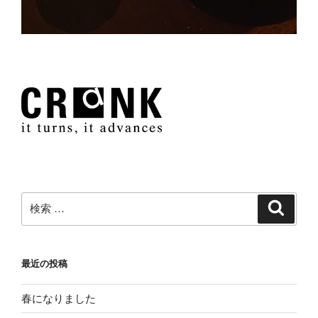
検
検
索
索:
最近の投稿
春になりました