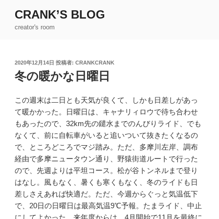
コ
CRANK’S BLOG
ン
creator's room
テ
ン
ツ
投
2020年12月14日
投稿者:
CRANKCRANK
へ
稿
冬の暖かな日曜日
ス
日:
キ
ッ
この週末は二日とも天気が良くて、しかも日差しがあっ
プ
て暖かかった。日曜日は、キャナリィロウで待ち合わせ
もあったので、32km先の鑓水までのんびりライド、でも
なくて、前に自転車がいると追いついて抜きたくなるの
で、ところどころでマジ踏み。ただ、多摩川左岸、調布
経由で多摩ニュータウン通り、野猿街道ルートで行った
ので、先週よりは平坦コース。松が谷トンネルまで登り
はなし。風もなく、暑くも寒くもなく、冬のライドも日
差しさえあれば快適だ。ただ、今週からぐっと気温低下
で、20日の日曜日は最高気温9℃予報。たまライド、中止
にしてよかった。来年度からは、4月開始で11月を最終に