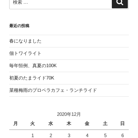
検
索
索:
最近の投稿
春になりました
佃トワイライト
毎年恒例、真夏の100K
初夏のたまライド70K
菜種梅雨のプロペラカフェ・ランチライド
2020年12月
月
火
水
木
金
土
日
1
2
3
4
5
6