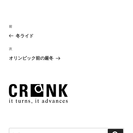
投
過
前
稿
去
冬ライド
ナ
の
ビ
投
次
次
稿
ゲ
の
オリンピック前の厳冬
投
ー
稿
シ
ョ
ン
検