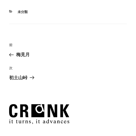
カ
未分類
テ
ゴ
リ
ー
投
過
前
稿
去
梅見月
ナ
の
ビ
投
次
次
稿
ゲ
の
初土山峠
投
ー
稿
シ
ョ
ン