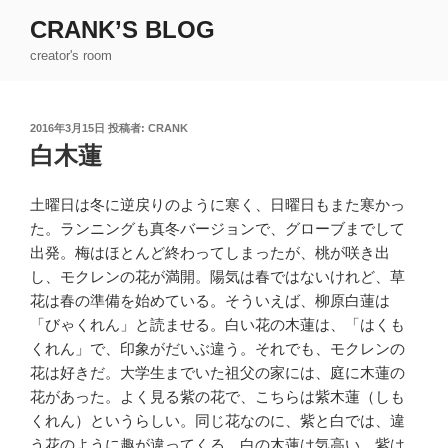
コ
CRANK’S BLOG
ン
creator's room
テ
ン
ツ
投
2016年3月15日
投稿者:
CRANK
へ
稿
白木蓮
ス
日:
キ
ッ
土曜日は冬に逆戻りのように寒く、日曜日もまた寒かっ
プ
た。ランニングも真冬バージョンで、グローブまでして
出発。梅はほとんど終わってしまったが、桃が咲き出
し、モクレンの花が満開。陽気は春ではないけれど、草
花は春の準備を始めている。そういえば、柳原白蓮は
「びゃくれん」と読ませる。白い花の木蓮は、「はくも
くれん」で、印象がだいぶ違う。それでも、モクレンの
花は好きだ。大学生までいた祖父の家には、庭に木蓮の
花があった。よく見る紫の花で、こちらは紫木蓮（しも
くれん）というらしい。同じ花なのに、紫と白では、違
う花のように趣が違ってくる。白の木蓮は気高い。紫は