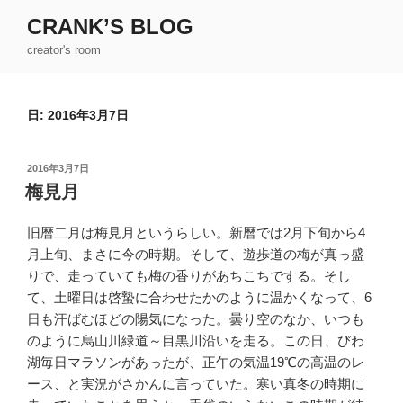
コ
CRANK’S BLOG
ン
creator's room
テ
ン
ツ
日:
2016年3月7日
へ
ス
キ
投
2016年3月7日
ッ
稿
梅見月
日:
プ
旧暦二月は梅見月というらしい。新暦では2月下旬から4
月上旬、まさに今の時期。そして、遊歩道の梅が真っ盛
りで、走っていても梅の香りがあちこちでする。そし
て、土曜日は啓蟄に合わせたかのように温かくなって、6
日も汗ばむほどの陽気になった。曇り空のなか、いつも
のように烏山川緑道～目黒川沿いを走る。この日、びわ
湖毎日マラソンがあったが、正午の気温19℃の高温のレ
ース、と実況がさかんに言っていた。寒い真冬の時期に