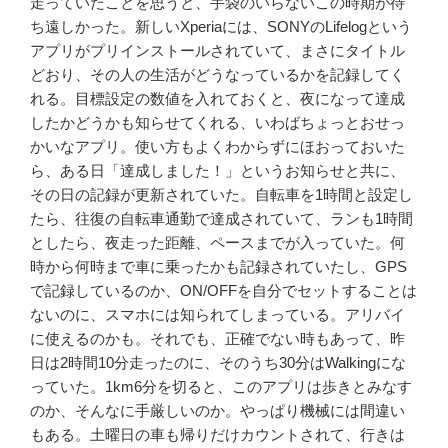
走っていたことを思うと、手袋のいらないこの時期が待
ち遠しかった。新しいXperiaには、SONYのLifelogという
アプリがプリインストールされていて、まさにタイトル
どおり、その人の生活がどうなっているかを記録してく
れる。目標設定の数値を入れておくと、夜になって達成
したかどうかも知らせてくれる、いわばちょっとおせっ
かいなアプリ。使い方もよくわからずにほおっておいた
ら、ある日「達成しました！」というお知らせと共に、
その日の記録が更新されていた。自転車を1時間と設定し
たら、往復の自転車通勤で達成されていて、ランも1時間
としたら、夜走った距離、ペースまでが入っていた。何
時から何時まで車に乗ったかも記録されていたし、GPS
で記録しているのか、ON/OFFを自分でセットすることは
ないのに、スマホには知られてしまっている。アリバイ
に使えるのかも。それでも、正確でない時もあって、昨
日は2時間10分走ったのに、そのうち30分はWalkingにな
っていた。1km6分を切ると、このアプリは歩きとみなす
のか、そんなに手厳しいのか。やっぱり機械には間違い
もある。土曜日の車も帰りだけカウントされて、行きは